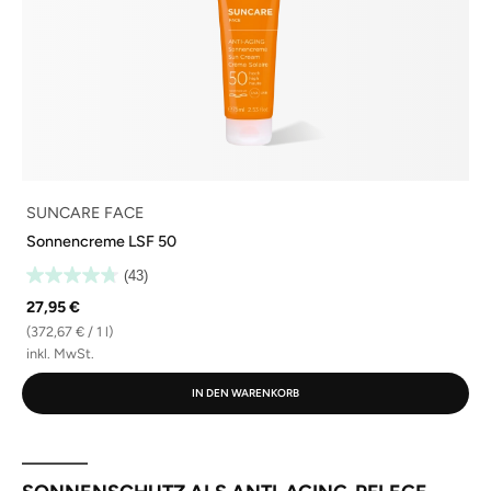
SUNCARE FACE
Sonnencreme LSF 50
(43)
27,95 €
(372,67 € / 1 l)
inkl. MwSt.
IN DEN WARENKORB