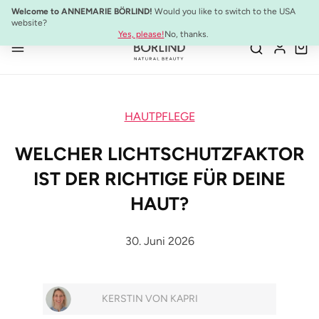
10% Preisvorteil:
Anti-Aging Sommer-Set
Welcome to ANNEMARIE BÖRLIND!
Would you like to switch to the USA
Zum Hauptinhalt springen
website?
Yes, please!
No, thanks.
HAUTPFLEGE
WELCHER LICHTSCHUTZFAKTOR
IST DER RICHTIGE FÜR DEINE
HAUT?
30. Juni 2026
KERSTIN VON KAPRI