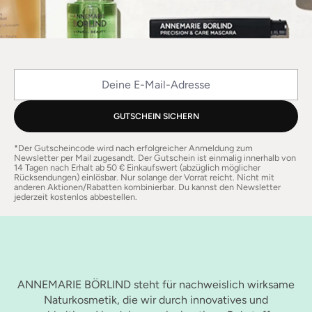
Deine E-Mail-Adresse
GUTSCHEIN SICHERN
*Der Gutscheincode wird nach erfolgreicher Anmeldung zum
Newsletter per Mail zugesandt. Der Gutschein ist einmalig innerhalb von
14 Tagen nach Erhalt ab 50 € Einkaufswert (abzüglich möglicher
Rücksendungen) einlösbar. Nur solange der Vorrat reicht. Nicht mit
anderen Aktionen/Rabatten kombinierbar. Du kannst den Newsletter
jederzeit kostenlos abbestellen.
ANNEMARIE BÖRLIND steht für nachweislich wirksame
Naturkosmetik, die wir durch innovatives und