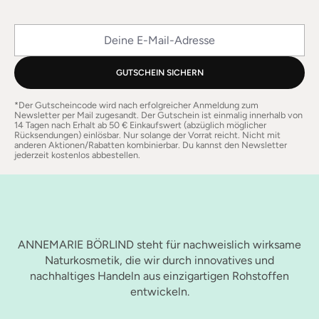
Deine E-Mail-Adresse
GUTSCHEIN SICHERN
*Der Gutscheincode wird nach erfolgreicher Anmeldung zum
Newsletter per Mail zugesandt. Der Gutschein ist einmalig innerhalb von
14 Tagen nach Erhalt ab 50 € Einkaufswert (abzüglich möglicher
Rücksendungen) einlösbar. Nur solange der Vorrat reicht. Nicht mit
anderen Aktionen/Rabatten kombinierbar. Du kannst den Newsletter
jederzeit kostenlos abbestellen.
ANNEMARIE BÖRLIND steht für nachweislich wirksame
Naturkosmetik, die wir durch innovatives und
nachhaltiges Handeln aus einzigartigen Rohstoffen
entwickeln.