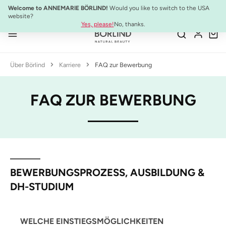
NEU:
ULTIMATE STRENGTH MASCARA
Welcome to ANNEMARIE BÖRLIND!
Would you like to switch to the USA
Zum Hauptinhalt springen
website?
Yes, please!
No, thanks.
Über Börlind
Karriere
FAQ zur Bewerbung
FAQ ZUR BEWERBUNG
BEWERBUNGSPROZESS, AUSBILDUNG &
DH-STUDIUM
WELCHE EINSTIEGSMÖGLICHKEITEN