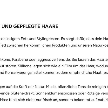
 UND GEPFLEGTE HAARE
üssigem Fett und Stylingresten. Es sorgt dafür, dass dein Haa
schied zwischen herkömmlichen Produkten und unseren Naturk
likone, Parabene oder aggressive Tenside. Sie lassen das Haar
ut stören. Silikone legen sich wie ein Film um das Haar, wodurc
e und Konservierungsmittel können zudem empfindliche Haut rei
 auf die Kraft der Natur. Milde, pflanzliche Tenside reinigen
Lavendelblütenextrakt, Sonnenblumensprossen oder Rotalge ver
n Haar fühlt sich nicht nur frisch an, sondern bekommt auf natür