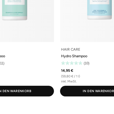
HAIR CARE
poo
Hydro Shampoo
(11)
(10)
14,95 €
(59,80 € / 1 l)
inkl. MwSt.
N DEN WARENKORB
IN DEN WARENKO