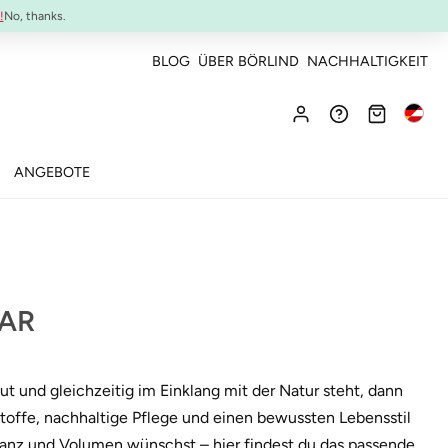
NEU:
ULTIMATE STRENGTH MASCARA
!
No, thanks.
BLOG
ÜBER BÖRLIND
NACHHALTIGKEIT
ANGEBOTE
AAR
t und gleichzeitig im Einklang mit der Natur steht, dann
toffe, nachhaltige Pflege und einen bewussten Lebensstil
Glanz und Volumen wünschst – hier findest du das passende