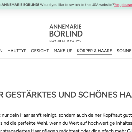
o ANNEMARIE BÖRLIND!
Would you like to switch to the USA website?
Yes, please
EN
HAUTTYP
GESICHT
MAKE-UP
KÖRPER & HAARE
SONNE
R GESTÄRKTES UND SCHÖNES H
ur dein Haar sanft reinigt, sondern auch deiner Kopfhaut guttu
sind die perfekte Wahl, wenn du Wert auf hochwertige Inhaltss
er strapaziertes Haar pflegen möchtest oder dir einfach mehr 