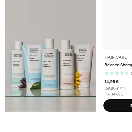
HAIR CARE
Balance Sham
14,95 €
(59,80 € / 1 l)
inkl. MwSt.
I