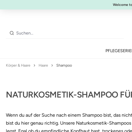
10% Preisvorteil:
Anti-Aging Sommer-Set
Welcome t
 Hauptinhalt springen
Zur Suche springen
Zur Hauptnavigation springen
PFLEGESERI
Körper & Haare
Haare
Shampoo
NATURKOSMETIK-SHAMPOO FÜ
Wenn du auf der Suche nach einem Shampoo bist, das nicht n
bist du hier genau richtig. Unsere Naturkosmetik-Shampoos 
legst. Egal ob du empfindliche Kopfhaut hast, trockenes od