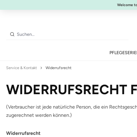
10% Preisvorteil:
Anti-Aging Sommer-Set
Welcome t
 Hauptinhalt springen
Zur Suche springen
Zur Hauptnavigation springen
PFLEGESERI
Service & Kontakt
Widerrufsrecht
WIDERRUFSRECHT 
(Verbraucher ist jede natürliche Person, die ein Rechtsges
zugerechnet werden können.)
Widerrufsrecht