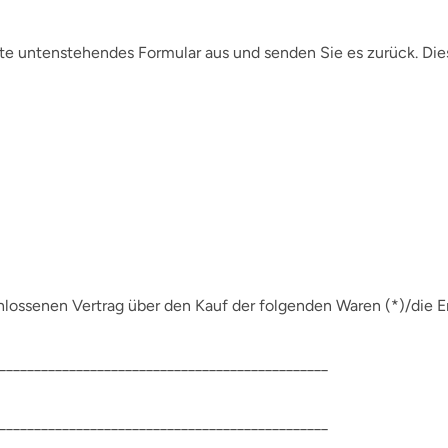
itte untenstehendes Formular
aus und senden Sie es zurück. Die
hlossenen Vertrag über den Kauf der folgenden Waren (*)/die E
_______________________________________________
_______________________________________________