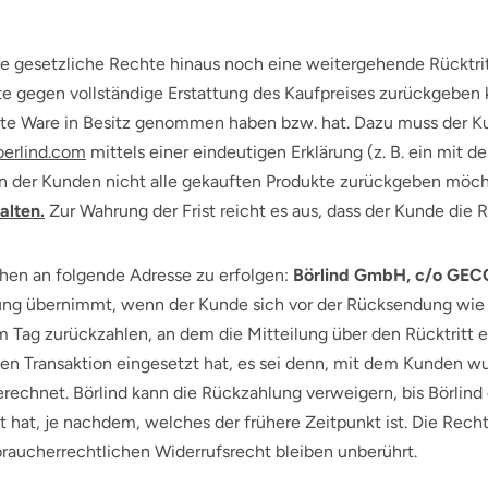
nde gesetzliche Rechte hinaus noch eine weitergehende Rücktri
gegen vollständige Erstattung des Kaufpreises zurückgeben ka
 letzte Ware in Besitz genommen haben bzw. hat. Dazu muss der
erlind.com
mittels einer eindeutigen Erklärung (z. B. ein mit d
n der Kunden nicht alle gekauften Produkte zurückgeben möcht
alten.
Zur Wahrung der Frist reicht es aus, dass der Kunde die R
hen an folgende Adresse zu erfolgen:
Börlind GmbH, c/o GECC
ung übernimmt, wenn der Kunde sich vor der Rücksendung wie o
 Tag zurückzahlen, an dem die Mitteilung über den Rücktritt 
hen Transaktion eingesetzt hat, es sei denn, mit dem Kunden wu
hnet. Börlind kann die Rückzahlung verweigern, bis Börlind 
 hat, je nachdem, welches der frühere Zeitpunkt ist. Die Rec
aucherrechtlichen Widerrufsrecht bleiben unberührt.