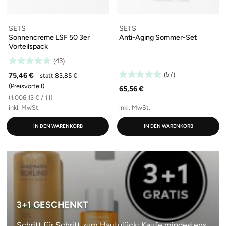
SETS
SETS
Sonnencreme LSF 50 3er
Anti-Aging Sommer-Set
Vorteilspack
(43)
75,46 €
(57)
statt 83,85 €
(Preisvorteil)
65,56 €
(1.006,13 € / 1 l)
inkl. MwSt.
inkl. MwSt.
IN DEN WARENKORB
IN DEN WARENKORB
3+1 GESCHENKT
Schritt für Schritt zum Hautglück: Kaufe mindestens