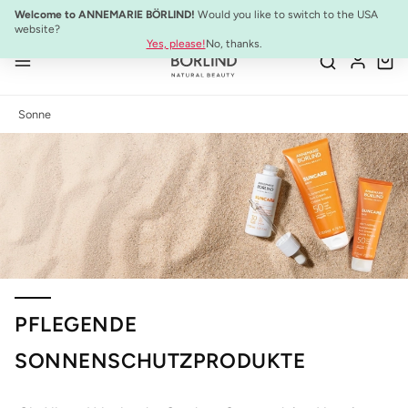
10% Preisvorteil:
Anti-Aging Sommer-Set
Welcome to ANNEMARIE BÖRLIND!
Would you like to switch to the USA
Zum Hauptinhalt springen
website?
Yes, please!
No, thanks.
Sonne
PFLEGENDE
SONNENSCHUTZPRODUKTE