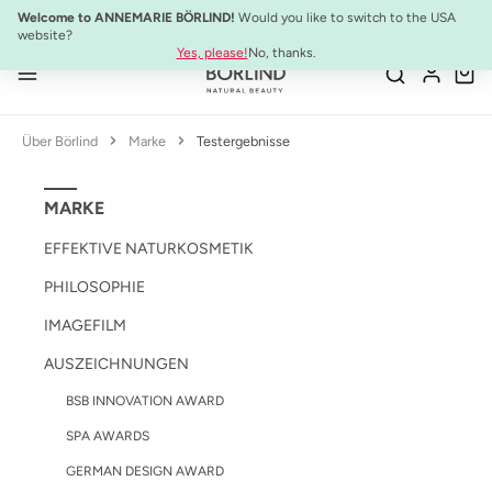
Welcome to ANNEMARIE BÖRLIND!
Would you like to switch to the USA
Zum Hauptinhalt springen
website?
10% Preisvorteil:
Anti-Aging Sommer-Set
Yes, please!
No, thanks.
Über Börlind
Marke
Testergebnisse
MARKE
EFFEKTIVE NATURKOSMETIK
PHILOSOPHIE
IMAGEFILM
AUSZEICHNUNGEN
BSB INNOVATION AWARD
SPA AWARDS
GERMAN DESIGN AWARD