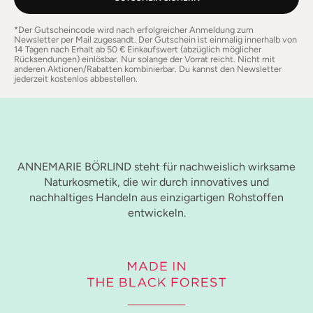
*Der Gutscheincode wird nach erfolgreicher Anmeldung zum
Newsletter per Mail zugesandt. Der Gutschein ist einmalig innerhalb von
14 Tagen nach Erhalt ab 50 € Einkaufswert (abzüglich möglicher
Rücksendungen) einlösbar. Nur solange der Vorrat reicht. Nicht mit
anderen Aktionen/Rabatten kombinierbar. Du kannst den Newsletter
jederzeit kostenlos abbestellen.
ANNEMARIE BÖRLIND steht für nachweislich wirksame
Naturkosmetik, die wir durch innovatives und
nachhaltiges Handeln aus einzigartigen Rohstoffen
entwickeln.