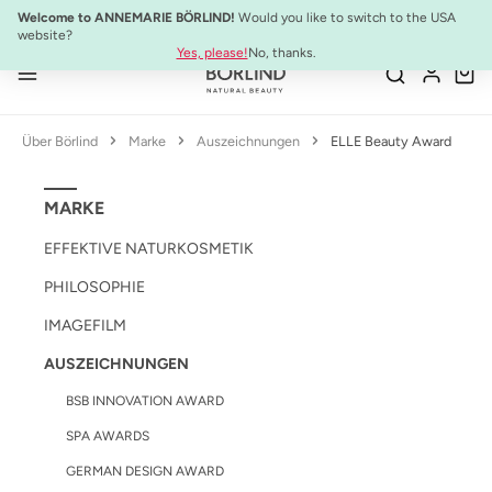
NEU:
ULTIMATE STRENGTH MASCARA
Welcome to ANNEMARIE BÖRLIND!
Would you like to switch to the USA
Zum Hauptinhalt springen
website?
Yes, please!
No, thanks.
Über Börlind
Marke
Auszeichnungen
ELLE Beauty Award
MARKE
EFFEKTIVE NATURKOSMETIK
PHILOSOPHIE
IMAGEFILM
AUSZEICHNUNGEN
BSB INNOVATION AWARD
SPA AWARDS
GERMAN DESIGN AWARD