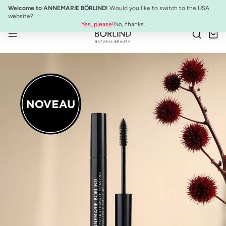
NOUVEAU :
ULTIMATE STRENGTH MASCARA
Welcome to ANNEMARIE BÖRLIND!
Would you like to switch to the USA
Passer au contenu principal
website?
Yes, please!
No, thanks.