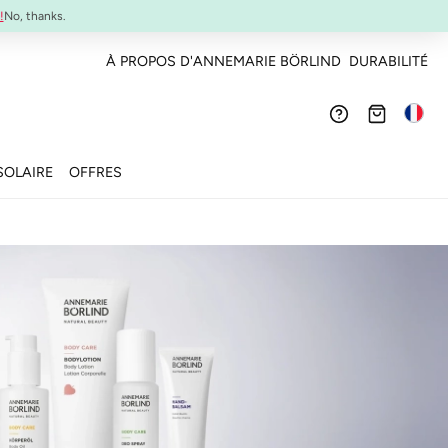
SYSTEM ABSOLUTE Set de Voyage :
Mini-produits anti-âge à emporter
!
No, thanks.
À PROPOS D'ANNEMARIE BÖRLIND
DURABILITÉ
SOLAIRE
OFFRES