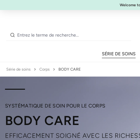
NOUVEAU :
ULTIMATE STRENGTH MASCARA
Welcome t
ser au contenu principal
Passer à la recherche
Passer à la navigation principale
SÉRIE DE SOINS
Série de soins
Corps
BODY CARE
SYSTÉMATIQUE DE SOIN POUR LE CORPS
BODY CARE
EFFICACEMENT SOIGNÉ AVEC LES RICHES