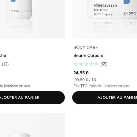
BODY CARE
che
Beurre Corporel
(12)
(65)
24,95 €
(99,80 € / 1 l)
de livraison en sus
Prix TTC, frais de livraison en sus
AJOUTER AU PANIER
AJOUTER AU PANIE