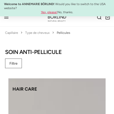
SYSTEM ABSOLUTE Set de Voyage :
Mini-produits anti-âge à emporter
Welcome to ANNEMARIE BÖRLIND!
Would you like to switch to the USA
Passer au contenu principal
website?
Yes, please!
No, thanks.
Capillaire
Type de cheveux
Pellicules
SOIN ANTI-PELLICULE
Filtre
HAIR CARE