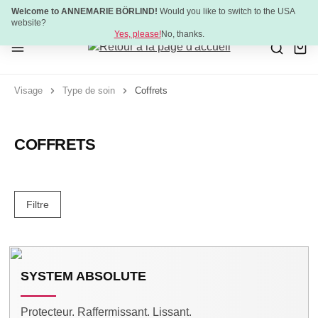
Welcome to ANNEMARIE BÖRLIND!
Would you like to switch to the USA
Passer au contenu principal
NOUVEAU :
ULTIMATE STRENGTH MASCARA
website?
Yes, please!
No, thanks.
Visage
Type de soin
Coffrets
COFFRETS
Filtre
SYSTEM ABSOLUTE
Protecteur. Raffermissant. Lissant.