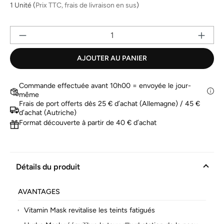
la
1 Unité
(
Prix TTC, frais de livraison en sus
)
même
page.
Qu
AJOUTER AU PANIER
Commande effectuée avant 10h00 = envoyée le jour-
même
Frais de port offerts dès 25 € d’achat (Allemagne) / 45 €
d’achat (Autriche)
Format découverte à partir de 40 € d’achat
Détails du produit
AVANTAGES
Vitamin Mask revitalise les teints fatigués