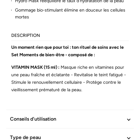
Hydro Mask rééquilibre le taux d'hydratation de la peau
Gommage bio-stimulant élimine en douceur les cellules
mortes
DESCRIPTION
Un moment rien que pour toi : ton rituel de soins avec le
Set Moments de bien-être - composé de :
VITAMIN MASK (15 ml) :
Masque riche en vitamines pour
une peau fraîche et éclatante - Revitalise le teint fatigué -
Stimule le renouvellement cellulaire - Protège contre le
vieillissement prématuré de la peau.
HYDRO GEL MASK (15 ml) :
Masque hydratant pour une
peau éclatante de jeunesse et de fraîcheur. - Augmente
l'hydratation de la peau après 2 heures déjà - Comble les
Conseils d'utilisation
rides et les ridules de déshydratation - Stimule la
production d'hyaluron propre à la peau.
Type de peau