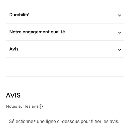
GOMMAGE BIO-STIMULANT (15 ml)
: Combat les
impuretés de la peau et apaise les boutons - A un effet
Durabilité
décongestionnant - Antibactérien - Efficace rapidement
Notre engagement qualité
INFORMATIONS COMPLÉMENTAIRES
Réf. produit :
604531
Avis
AVIS
Notes sur les avis
Sélectionnez une ligne ci-dessous pour filtrer les avis.