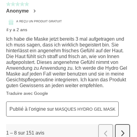
5 sur 5 étoiles.
Anonyme
A REÇU UN PRODUIT GRATUIT
il y a 2 ans
Ich habe die Maske jetzt bereits 3 mal aufgetragen und
ich muss sagen, dass ich wirklich begeistert bin. Sie
hinterlässt ein angenehm frisches Gefühl auf der Haut.
Die Haut fühlt sich straff und frisch an, wie von Innen
aufgepolstert. Dieses angenehme Gefühl nimmt von
Anwendung zu Anwendung zu. Ich werde die Hydro Gel
Maske auf jeden Fall weiter benutzen und sie in meine
Gesichtspflegeroutine integrieren. Ich kann das Produkt
guten Gewissens an jeden weiter empfehlen.
Traduire avec Google
Publié à l'origine sur
MASQUES HYDRO GEL MASK
1
–
8 sur 151
avis
Suivant
Précédent
avis