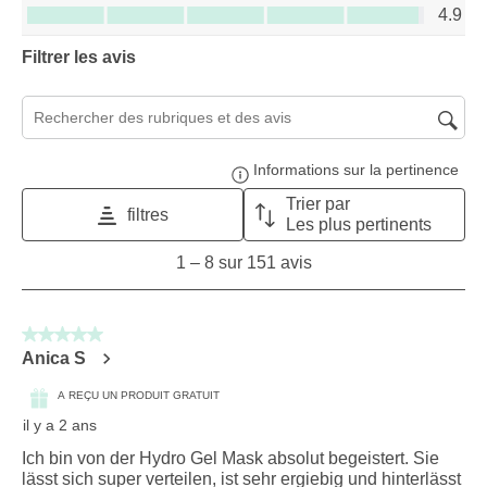
Rapport qualité-prix du produit, 4.9 sur 5
4.9
Filtrer les avis
Zone de recherche de sujet et d'avis
Informations sur la pertinence
Affi
Trier par
filtres
Les plus pertinents
1
1
–
8 sur 151
avis
to
8
sur
5 sur 5 étoiles.
151
Anica S
avis.
A REÇU UN PRODUIT GRATUIT
il y a 2 ans
Ich bin von der Hydro Gel Mask absolut begeistert. Sie
lässt sich super verteilen, ist sehr ergiebig und hinterlässt