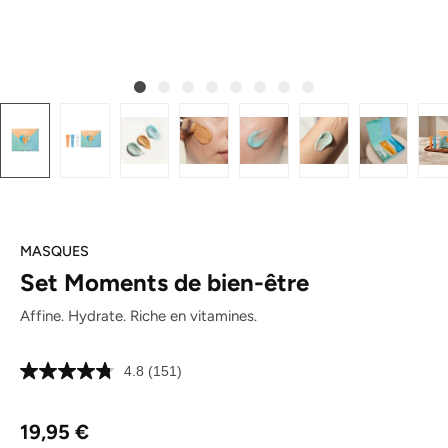
MASQUES
Set Moments de bien-être
Affine. Hydrate. Riche en vitamines.
4.8
(151)
Lire
151
avis.
Prix régulier :
Lien
19,95 €
sur