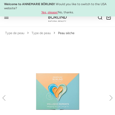
NOUVEAU :
ULTIMATE STRENGTH MASCARA
Welcome to ANNEMARIE BÖRLIND!
Would you like to switch to the USA
Passer au contenu principal
website?
Yes, please!
No, thanks.
Type de peau
Type de peau
Peau sèche
Ignorer la galerie d'images