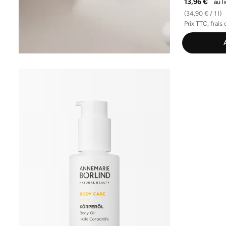
13,96 €
au l
(34,90 € / 1 l)
Prix TTC, frais 