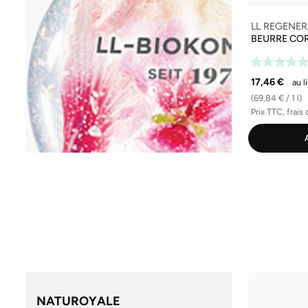
LL REGENE
BEURRE COR
17,46 €
au l
(69,84 € / 1 l)
Prix TTC, frais 
NATUROYALE