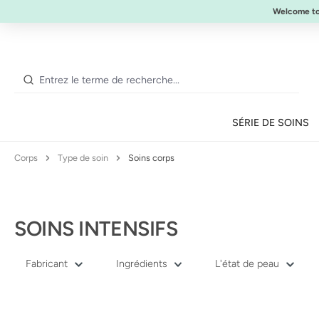
NOUVEAU :
ULTIMATE STRENGTH MASCARA
Welcome t
ser au contenu principal
Passer à la recherche
Passer à la navigation principale
SÉRIE DE SOINS
Corps
Type de soin
Soins corps
SOINS INTENSIFS
Fabricant
Ingrédients
L'état de peau