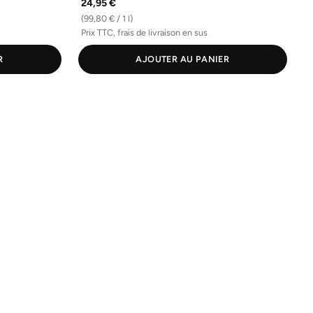
24,95 €
(99,80 € / 1 l)
Prix TTC, frais de livraison en sus
R
AJOUTER AU PANIER