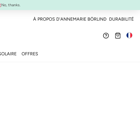
SYSTEM ABSOLUTE Set de Voyage :
Mini-produits anti-âge à emporter
!
No, thanks.
À PROPOS D'ANNEMARIE BÖRLIND
DURABILITÉ
SOLAIRE
OFFRES