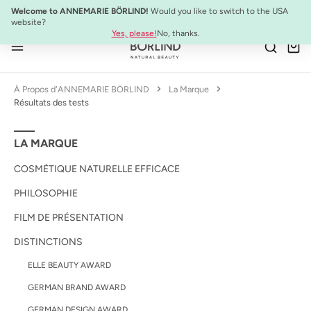
Welcome to ANNEMARIE BÖRLIND!
Would you like to switch to the USA
Passer au contenu principal
website?
Yes, please!
No, thanks.
À Propos d'ANNEMARIE BÖRLIND
La Marque
Résultats des tests
LA MARQUE
COSMÉTIQUE NATURELLE EFFICACE
PHILOSOPHIE
FILM DE PRÉSENTATION
DISTINCTIONS
ELLE BEAUTY AWARD
GERMAN BRAND AWARD
GERMAN DESIGN AWARD