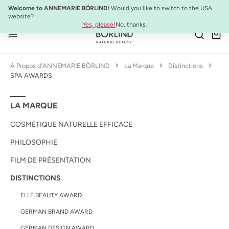
SYSTEM ABSOLUTE Set de Voyage :
Mini-produits anti-âge à emporter
Welcome to ANNEMARIE BÖRLIND!
Would you like to switch to the USA
Passer au contenu principal
website?
Yes, please!
No, thanks.
À Propos d'ANNEMARIE BÖRLIND
La Marque
Distinctions
SPA AWARDS
LA MARQUE
COSMÉTIQUE NATURELLE EFFICACE
PHILOSOPHIE
FILM DE PRÉSENTATION
DISTINCTIONS
ELLE BEAUTY AWARD
GERMAN BRAND AWARD
GERMAN DESIGN AWARD