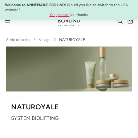
SYSTEM ABSOLUTE Set de Voyage :
Mini-produits anti-âge à emporter
Welcome to ANNEMARIE BÖRLIND!
Would you like to switch to the USA
Passer au contenu principal
website?
Yes, please!
No, thanks.
Série de soins
Visage
NATUROYALE
NATUROYALE
SYSTEM BIOLIFTING