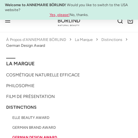
SYSTEM ABSOLUTE Set de Voyage :
Mini-produits anti-âge à emporter
Welcome to ANNEMARIE BÖRLIND!
Would you like to switch to the USA
Passer au contenu principal
website?
Yes, please!
No, thanks.
À Propos d'ANNEMARIE BÖRLIND
La Marque
Distinctions
German Design Award
LA MARQUE
COSMÉTIQUE NATURELLE EFFICACE
PHILOSOPHIE
FILM DE PRÉSENTATION
DISTINCTIONS
ELLE BEAUTY AWARD
GERMAN BRAND AWARD
GERMAN DESIGN AWARD