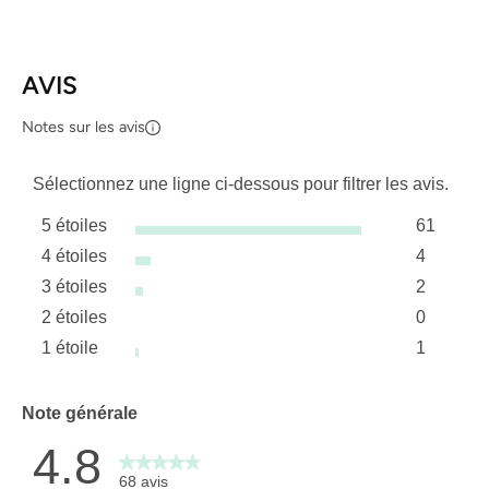
AVIS
Notes sur les avis
Sélectionnez une ligne ci-dessous pour filtrer les avis.
5 étoiles
61
étoiles
4 étoiles
4
61 avis a
étoiles
3 étoiles
2
4 avis av
étoiles
2 étoiles
0
2 avis av
étoiles
1 étoile
1
0 avis av
étoiles
1 avis ave
Note générale
4.8
68 avis