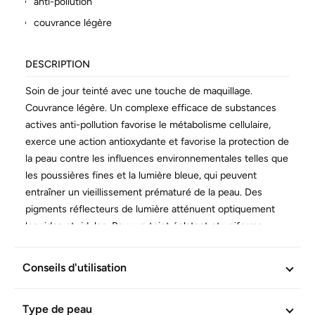
anti-pollution
couvrance légère
DESCRIPTION
Soin de jour teinté avec une touche de maquillage.
Couvrance légère. Un complexe efficace de substances
actives anti-pollution favorise le métabolisme cellulaire,
exerce une action antioxydante et favorise la protection de
la peau contre les influences environnementales telles que
les poussières fines et la lumière bleue, qui peuvent
entraîner un vieillissement prématuré de la peau. Des
pigments réflecteurs de lumière atténuent optiquement
les rides et ridules. Pour un teint éclatant et uniforme.
Tolérance et efficacité confirmées scientifiquement. Sans
Conseils d'utilisation
dérivés d’huiles minérales. Respecte le microbiome de la
peau. Vegan.
Type de peau