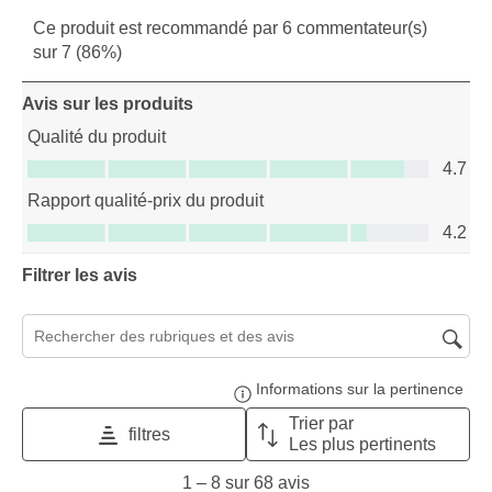
Ce produit est recommandé par 6 commentateur(s)
sur 7 (86%)
Avis sur les produits
Qualité du produit
Qualité du produit, 4.7 sur 5
4.7
Rapport qualité-prix du produit
Rapport qualité-prix du produit, 4.2 sur 5
4.2
Filtrer les avis
Zone de recherche de sujet et d'avis
Informations sur la pertinence
Affi
Trier par
filtres
Les plus pertinents
1
1
–
8 sur 68
avis