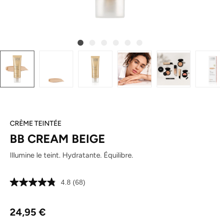
CRÈME TEINTÉE
BB CREAM BEIGE
Illumine le teint. Hydratante. Équilibre.
4.8
(68)
Lire
68
avis.
Prix régulier :
Lien
24,95 €
sur