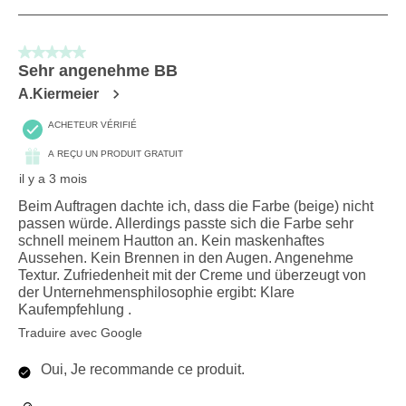
to
8
sur
5 sur 5 étoiles.
68
Sehr angenehme BB
avis.
A.Kiermeier
ACHETEUR VÉRIFIÉ
A REÇU UN PRODUIT GRATUIT
il y a 3 mois
Beim Auftragen dachte ich, dass die Farbe (beige) nicht
passen würde. Allerdings passte sich die Farbe sehr
schnell meinem Hautton an. Kein maskenhaftes
Aussehen. Kein Brennen in den Augen. Angenehme
Textur. Zufriedenheit mit der Creme und überzeugt von
der Unternehmensphilosophie ergibt: Klare
Kaufempfehlung .
Traduire avec Google
Oui, Je recommande ce produit.