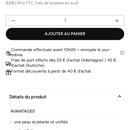
la
0,05 l
(
Prix TTC, frais de livraison en sus
)
même
page.
Qu
AJOUTER AU PANIER
Commande effectuée avant 10h00 = envoyée le jour-
même
Frais de port offerts dès 25 € d’achat (Allemagne) / 45 €
d’achat (Autriche)
Format découverte à partir de 40 € d’achat
Détails du produit
AVANTAGES
une peau éclatante et unifiée