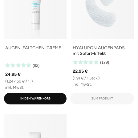
AUGEN-FÄLTCHEN-CREME
HYALURON AUGENPADS
mit Sofort-Effekt
(179)
(82)
22,95 €
24,95 €
(1,91 € / 1 Stck.)
(1.247,50 € / 1 l)
inkl. MwSt.
inkl. MwSt.
IN DEN WARENKORB
ZUM PRODUKT