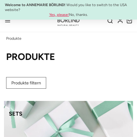
10% Preisvorteil:
Anti-Aging Sommer-Set
Welcome to ANNEMARIE BÖRLIND!
Would you like to switch to the USA
Zum Hauptinhalt springen
website?
Yes, please!
No, thanks.
Produkte
PRODUKTE
Produkte filtern
SETS