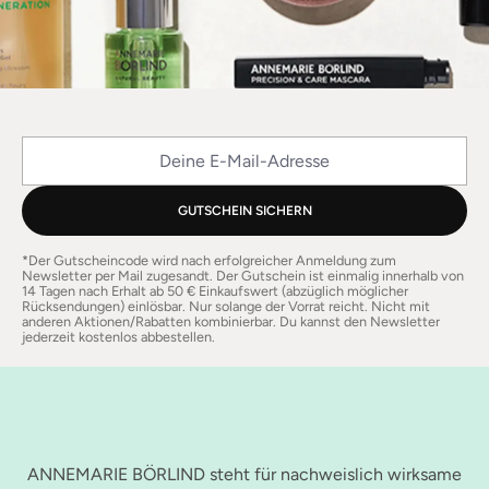
Deine E-Mail-Adresse
GUTSCHEIN SICHERN
*Der Gutscheincode wird nach erfolgreicher Anmeldung zum
Newsletter per Mail zugesandt. Der Gutschein ist einmalig innerhalb von
14 Tagen nach Erhalt ab 50 € Einkaufswert (abzüglich möglicher
Rücksendungen) einlösbar. Nur solange der Vorrat reicht. Nicht mit
anderen Aktionen/Rabatten kombinierbar. Du kannst den Newsletter
jederzeit kostenlos abbestellen.
ANNEMARIE BÖRLIND steht für nachweislich wirksame