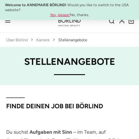
Welcome to ANNEMARIE BÖRLIND!
Would you like to switch to the USA
Zum Hauptinhalt springen
website?
10% Preisvorteil:
Anti-Aging Sommer-Set
Yes, please!
No, thanks.
Über Börlind
Karriere
Stellenangebote
STELLENANGEBOTE
FINDE DEINEN JOB BEI BÖRLIND
Du suchst
Aufgaben mit Sinn
– im Team, auf