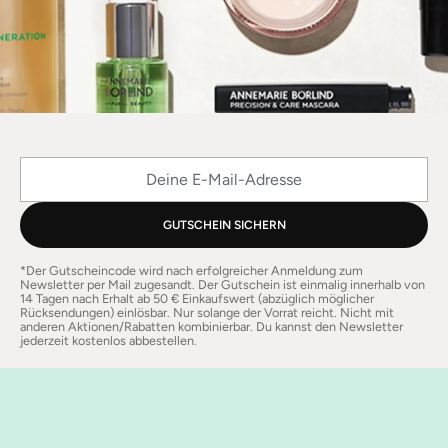
Deine E-Mail-Adresse
GUTSCHEIN SICHERN
*Der Gutscheincode wird nach erfolgreicher Anmeldung zum
Newsletter per Mail zugesandt. Der Gutschein ist einmalig innerhalb von
14 Tagen nach Erhalt ab 50 € Einkaufswert (abzüglich möglicher
Rücksendungen) einlösbar. Nur solange der Vorrat reicht. Nicht mit
anderen Aktionen/Rabatten kombinierbar. Du kannst den Newsletter
jederzeit kostenlos abbestellen.