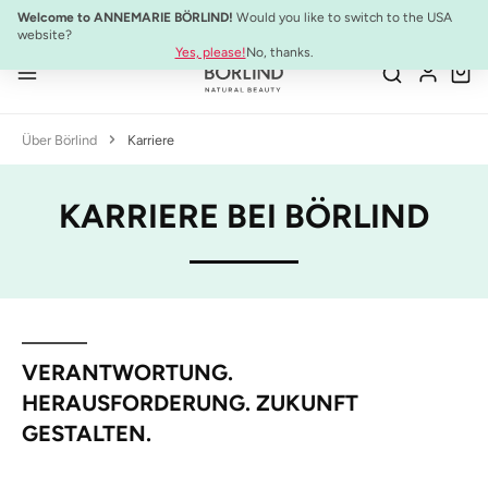
10% Preisvorteil:
Anti-Aging Sommer-Set
Welcome to ANNEMARIE BÖRLIND!
Would you like to switch to the USA
Zum Hauptinhalt springen
website?
Yes, please!
No, thanks.
Über Börlind
Karriere
KARRIERE BEI BÖRLIND
VERANTWORTUNG.
HERAUSFORDERUNG. ZUKUNFT
GESTALTEN.