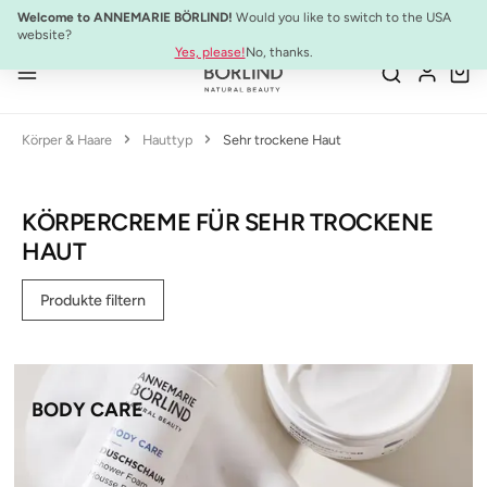
NEU:
ULTIMATE STRENGTH MASCARA
Welcome to ANNEMARIE BÖRLIND!
Would you like to switch to the USA
Zum Hauptinhalt springen
website?
Yes, please!
No, thanks.
Körper & Haare
Hauttyp
Sehr trockene Haut
KÖRPERCREME FÜR SEHR TROCKENE
HAUT
Produkte filtern
BODY CARE