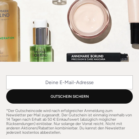
Deine E-Mail-Adresse
GUTSCHEIN SICHERN
*Der Gutscheincode wird nach erfolgreicher Anmeldung zum
Newsletter per Mail zugesandt. Der Gutschein ist einmalig innerhalb von
14 Tagen nach Erhalt ab 50 € Einkaufswert (abzüglich möglicher
Rücksendungen) einlösbar. Nur solange der Vorrat reicht. Nicht mit
anderen Aktionen/Rabatten kombinierbar. Du kannst den Newsletter
jederzeit kostenlos abbestellen.