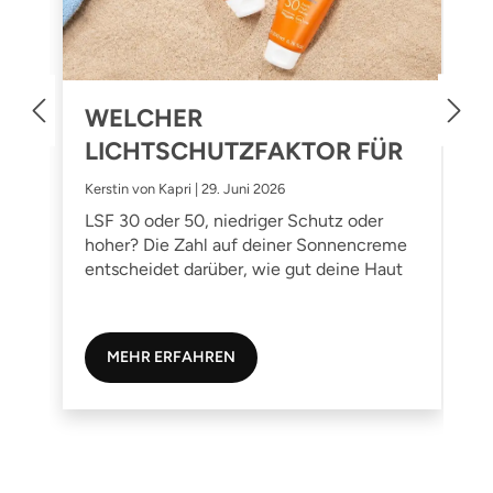
R
GLOWY SKIN
HUTZFAKTOR FÜR
Nadja Rückert | 26. Mai 2026
UT?
Haut, die von innen hera
| 29. Juni 2026
Teint, der auch ohne Filt
, niedriger Schutz oder
Skin ist ein Zeichen dafü
hl auf deiner Sonnencreme
Haut richtig gut geht. D..
rüber, wie gut deine Haut
g geschützt ist. D...
HREN
MEHR ERFAHREN