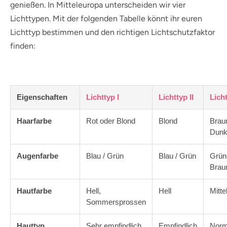
genießen. In Mitteleuropa unterscheiden wir vier
Lichttypen. Mit der folgenden Tabelle könnt ihr euren
Lichttyp bestimmen und den richtigen Lichtschutzfaktor
finden:
Eigenschaften
Lichttyp I
Lichttyp II
Licht
Haarfarbe
Rot oder Blond
Blond
Brau
Dunk
Augenfarbe
Blau / Grün
Blau / Grün
Grün
Brau
Hautfarbe
Hell,
Hell
Mitte
Sommersprossen
Hauttyp
Sehr empfindlich
Empfindlich
Norm