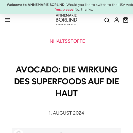
10% Preisvorteil:
Anti-Aging Sommer-Set
Welcome to ANNEMARIE BÖRLIND!
Would you like to switch to the USA web
Zum Hauptinhalt springen
Yes, please!
No, thanks.
INHALTSSTOFFE
AVOCADO: DIE WIRKUNG
DES SUPERFOODS AUF DIE
HAUT
1. AUGUST 2024