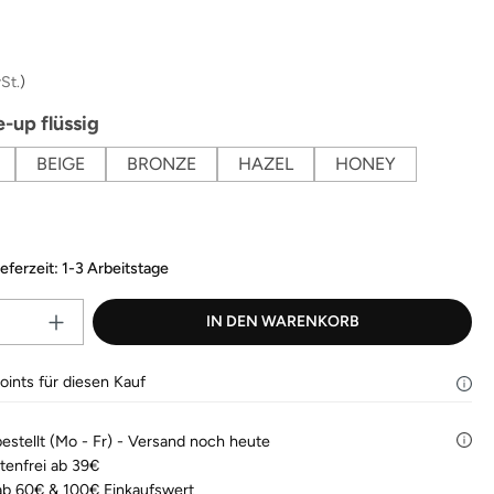
Bewertungen
lesen.
is:
Link
auf
derselben
St.
)
Seite.
auswählen
-up flüssig
BEIGE
BRONZE
HAZEL
HONEY
ieferzeit: 1-3 Arbeitstage
Produkt Anzahl: Gib den gewünscht
IN DEN WARENKORB
ints für diesen Kauf
bestellt (Mo - Fr) - Versand noch heute
tenfrei ab 39€
b 60€ & 100€ Einkaufswert