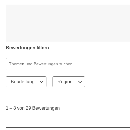
0 Bew
Bewertungen filtern
Suchthemen und Bewertungen Suchregion
Beurteilung
Region
1
to
8
1
–
8 von 29
Bewertungen
von
29
Bewertungen.