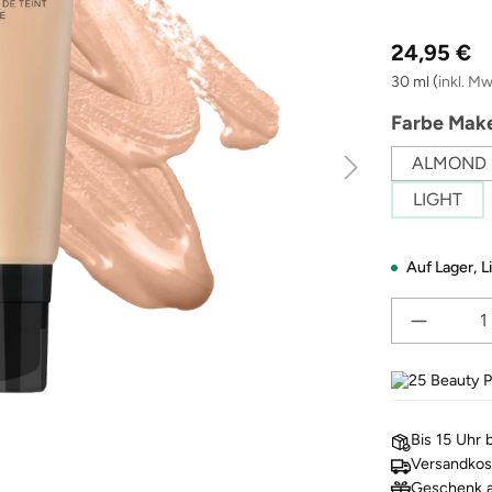
Regulärer Pre
24,95 €
30 ml
(
inkl. Mw
Farbe Make
ALMOND
LIGHT
Auf Lager,
L
25
Beauty Po
Bis 15 Uhr 
Versandkos
Geschenk a