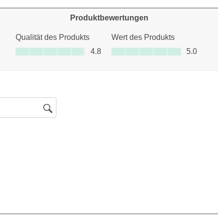
ertungen mit 1 Stern.
Produktbewertungen
Qualität des Produkts
Wert des Produkts
Qualität des Produkts, 4.8 von 5
Wert des Produkts, 5.0 von 5
4.8
5.0