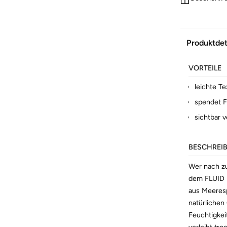
Produktdet
VORTEILE
leichte Te
spendet F
sichtbar v
BESCHREI
Wer nach zuv
dem FLUID M
aus Meeresp
natürlichen
Feuchtigkeit
verleiht tr