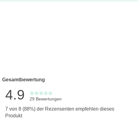
Gesamtbewertung
4.9
29 Bewertungen
wertungen mit 5 Sternen.
7 von 8 (88%) der Rezensenten empfehlen dieses
ertungen mit 4 Sternen.
Produkt
ertung mit 3 Sternen.
ertungen mit 2 Sternen.