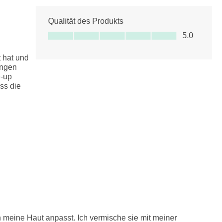
Qualität des Produkts
Qualität des Produkts, 5.0 von 5
5.0
t hat und
ungen
e-up
ss die
an meine Haut anpasst. Ich vermische sie mit meiner