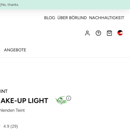
NEU:
ULTIMATE STRENGTH MASCARA
!
No, thanks.
BLOG
ÜBER BÖRLIND
NACHHALTIGKEIT
ANGEBOTE
INT
MAKE-UP LIGHT
ahlenden Teint
4.9
(29)
29