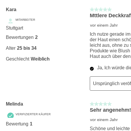
5 von 5 Sternen.
Kara
Mttlere Deckkra
MITARBEITER
vor einem Jahr
Stuttgart
Ich nutze gerade im
Bewertungen
2
der Haut einen schö
leicht aus, ohne zu
Alter
25 bis 34
Produkte wie Blush 
Haut auch über den
Geschlecht
Weiblich
Ja, Ich würde d
Ursprünglich veröf
5 von 5 Sternen.
Melinda
Sehr angenehm!
VERIFIZIERTER KÄUFER
vor einem Jahr
Bewertung
1
Schöne und leichte 