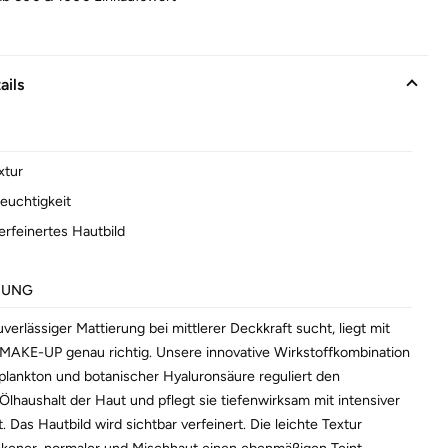
ails
xtur
euchtigkeit
erfeinertes Hautbild
BUNG
erlässiger Mattierung bei mittlerer Deckkraft sucht, liegt mit
AKE-UP genau richtig. Unsere innovative Wirkstoffkombination
lankton und botanischer Hyaluronsäure reguliert den
 Ölhaushalt der Haut und pflegt sie tiefenwirksam mit intensiver
. Das Hautbild wird sichtbar verfeinert. Die leichte Textur
ockener, normaler und Mischhaut einen ebenmäßigen Teint.