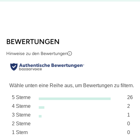
BEWERTUNGEN
Hinweise zu den Bewertungen
Wähle unten eine Reihe aus, um Bewertungen zu filtern.
5 Sterne
26
Sterne
4 Sterne
2
26 Be
Sterne
3 Sterne
1
2 Bew
Sterne
2 Sterne
0
1 Bew
Sterne
1 Stern
0
0 Bew
Sterne