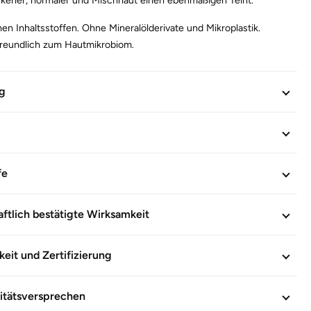
hen Inhaltsstoffen. Ohne Mineralölderivate und Mikroplastik.
t freundlich zum Hautmikrobiom.
INFORMATIONEN
g
602492
fe
ftlich bestätigte Wirksamkeit
keit und Zertifizierung
itätsversprechen