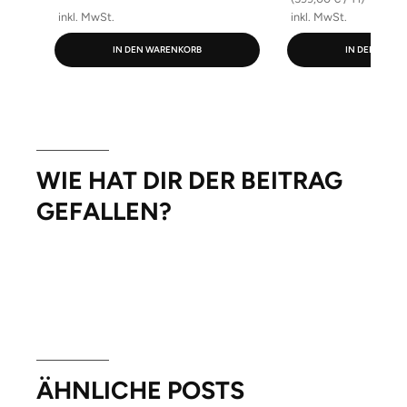
inkl. MwSt.
inkl. MwSt.
IN DEN WARENKORB
IN DEN WARE
WIE HAT DIR DER BEITRAG
GEFALLEN?
ÄHNLICHE POSTS