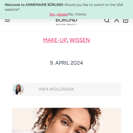
10% Preisvorteil:
Anti-Aging Sommer-Set
Welcome to ANNEMARIE BÖRLIND!
Would you like to switch to the USA
Zum Hauptinhalt springen
website?
Yes, please!
No, thanks.
MAKE-UP
,
WISSEN
9. APRIL 2024
INKA WOLLENSAK