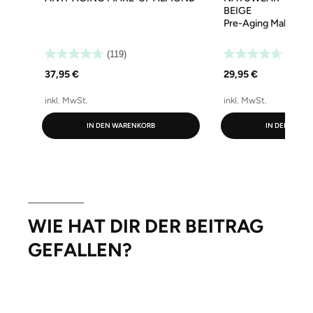
BEIGE
Pre-Aging Make-up
(119)
(34)
37,95 €
29,95 €
inkl. MwSt.
inkl. MwSt.
IN DEN WARENKORB
IN DEN WARE
WIE HAT DIR DER BEITRAG
GEFALLEN?