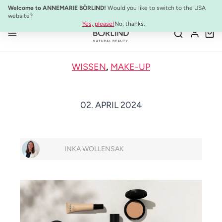
10% Preisvorteil:
Anti-Aging Sommer-Set
Welcome to ANNEMARIE BÖRLIND!
Would you like to switch to the USA
Zum Hauptinhalt springen
website?
Yes, please!
No, thanks.
WISSEN
,
MAKE-UP
02. APRIL 2024
INKA WOLLENSAK