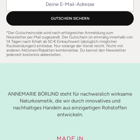
Deine E-Mail-Adresse
GUTSCHEIN SICHERN
*Der Gutscheincode wird nach erfolgreicher Anmeldung zum
Newsletter per Mail zugesandt. Der Gutschein ist einmalig innerhalb von
14 Tagen nach Erhalt ab 50 € Einkaufswert (abzüglich möglicher
Rücksendungen) einlösbar. Nur solange der Vorrat reicht. Nicht mit
anderen Aktionen/Rabatten kombinierbar. Du kannst den Newsletter
jederzeit kostenlos abbestellen.
ANNEMARIE BÖRLIND steht für nachweislich wirksame
Naturkosmetik, die wir durch innovatives und
nachhaltiges Handeln aus einzigartigen Rohstoffen
entwickeln.