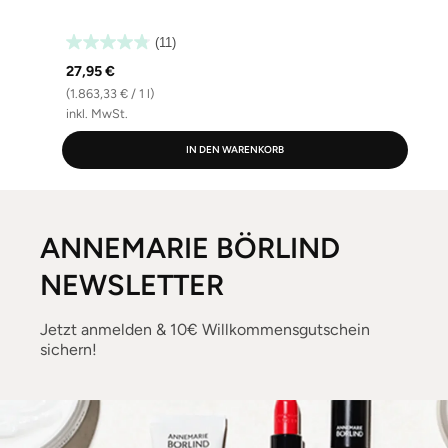
(11)
27,95 €
(1.863,33 € / 1 l)
(
inkl. MwSt.
i
IN DEN WARENKORB
ANNEMARIE BÖRLIND
NEWSLETTER
Jetzt anmelden & 10€ Willkommensgutschein
sichern!