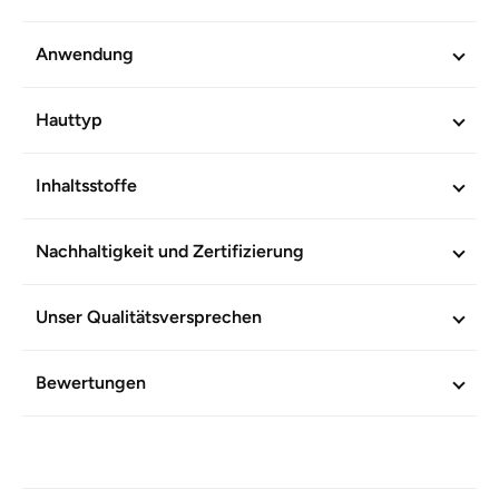
Lindert Rötungen sowie Spannungsgefühle und erfrischt
die Haut
Anwendung
Versorgt die Haut mit Vitaminen & Mineralien
Antioxidative Wirkung
Hauttyp
Verträglichkeit und Wirkung durch moderne analytische
Methoden wissenschaftlich bestätigt. Ohne
Inhaltsstoffe
Mineralölderivate. Ohne genmanipulierte Pflanzen.
Vegetarisch.
Nachhaltigkeit und Zertifizierung
WEITERE INFORMATIONEN
Unser Qualitätsversprechen
Artikel-Nr.
601821
Bewertungen