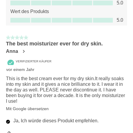
Qualität des Produkts, 5.0 von 5
5.0
Wert des Produkts
Wert des Produkts, 5.0 von 5
5.0
5 von 5 Sternen.
The best moisturizer ever for dry skin.
Anna
VERIFIZIERTER KÄUFER
vor einem Jahr
This is the best cream ever for my dry skin.It really soaks
into my skin and it gives a nice brilliance to it. I wear it in
the day as well. PLEASE never discontinue it. I have
been buying it for over a decade. It is the only moisturizer
I use!
Mit Google übersetzen
Ja, Ich würde dieses Produkt empfehlen.