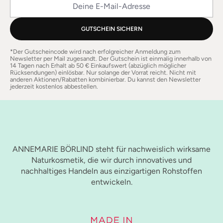
GUTSCHEIN SICHERN
*Der Gutscheincode wird nach erfolgreicher Anmeldung zum
Newsletter per Mail zugesandt. Der Gutschein ist einmalig innerhalb von
14 Tagen nach Erhalt ab 50 € Einkaufswert (abzüglich möglicher
Rücksendungen) einlösbar. Nur solange der Vorrat reicht. Nicht mit
anderen Aktionen/Rabatten kombinierbar. Du kannst den Newsletter
jederzeit kostenlos abbestellen.
ANNEMARIE BÖRLIND steht für nachweislich wirksame
Naturkosmetik, die wir durch innovatives und
nachhaltiges Handeln aus einzigartigen Rohstoffen
entwickeln.