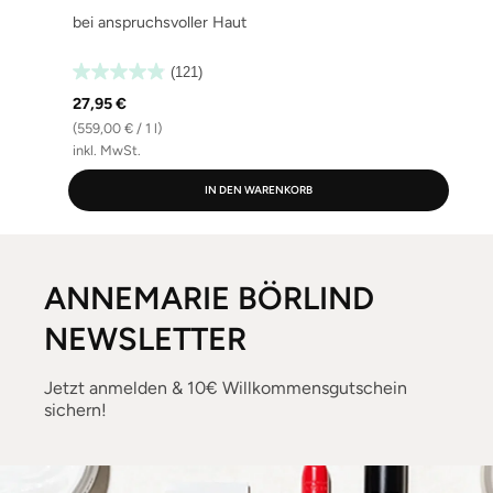
bei anspruchsvoller Haut
(121)
27,95 €
(559,00 € / 1 l)
(
inkl. MwSt.
i
IN DEN WARENKORB
ANNEMARIE BÖRLIND
NEWSLETTER
Jetzt anmelden & 10€ Willkommensgutschein
sichern!