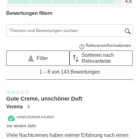
4.6
Bewertungen filtern
Suchthemen und Bewertungen Suchregion
Relevanzinformationen
Zeig
Sortieren nach
Filter
Relevanteste
1
1
–
8 von 143
Bewertungen
to
8
von
2 von 5 Sternen.
143
Gute Creme, unschöner Duft
Bewertungen.
Verena
VERIFIZIERTER KÄUFER
vor einem Jahr
Viele Nachtcremes haben meiner Erfahrung nach einen