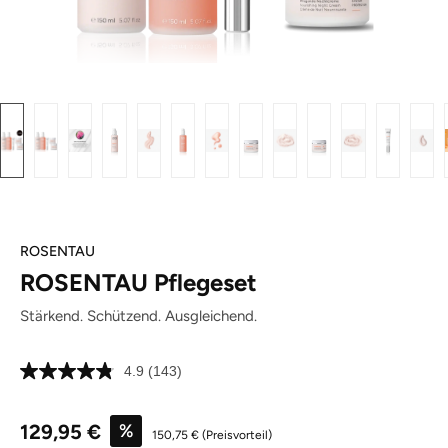
ROSENTAU
ROSENTAU Pflegeset
Stärkend. Schützend. Ausgleichend.
4.9
(143)
143
Bewertungen
lesen.
Verkaufspreis:
Link
129,95 €
%
150,75 €
(Preisvorteil)
auf