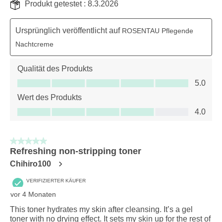
Produkt getestet :
8.3.2026
Ursprünglich veröffentlicht auf
ROSENTAU Pflegende
Nachtcreme
Qualität des Produkts
Qualität des Produkts, 5.0 von 5
5.0
Wert des Produkts
Wert des Produkts, 4.0 von 5
4.0
5 von 5 Sternen.
Refreshing non-stripping toner
Chihiro100
VERIFIZIERTER KÄUFER
vor 4 Monaten
This toner hydrates my skin after cleansing. It’s a gel
toner with no drying effect. It sets my skin up for the rest of