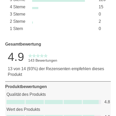
Sterne
4 Sterne
15
126 Bewe
Sterne
3 Sterne
0
15 Bewer
Sterne
2 Sterne
2
0 Bewert
Sterne
1 Stern
0
2 Bewert
Sterne
0 Bewertu
Gesamtbewertung
4.9
143 Bewertungen
13 von 14 (93%) der Rezensenten empfehlen dieses
Produkt
Produktbewertungen
Qualität des Produkts
Qualität des Produkts, 4.8 von 5
4.8
Wert des Produkts
Wert des Produkts, 4.6 von 5