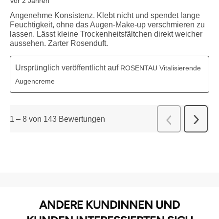
vor 2 Jahren
Angenehme Konsistenz. Klebt nicht und spendet lange
Feuchtigkeit, ohne das Augen-Make-up verschmieren zu
lassen. Lässt kleine Trockenheitsfältchen direkt weicher
aussehen. Zarter Rosenduft.
Ursprünglich veröffentlicht auf
ROSENTAU Vitalisierende
Augencreme
1
–
8 von 143
Bewertungen
Weiter
Zurück
Bewert
Bewert
ANDERE KUNDINNEN UND