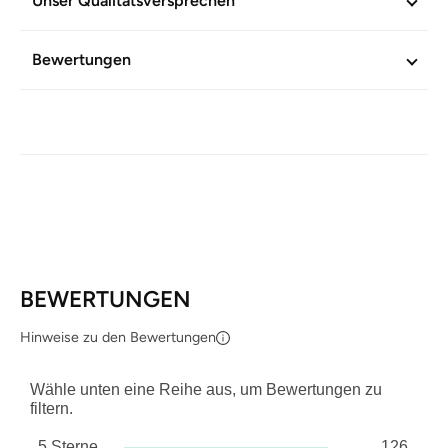
Unser Qualitätsversprechen
Haut ihre natürliche, rosige Ausstrahlung bewahren.
Bewertungen
Unterstützt die gesunde Zellaktivität der Haut
Wirkt antioxidativ
Verleiht der Haut eine vitale und rosige Ausstrahlung
WEITERE INFORMATIONEN
Artikel-Nr.
604218
BEWERTUNGEN
Hinweise zu den Bewertungen
Wähle unten eine Reihe aus, um Bewertungen zu
filtern.
5 Sterne
126