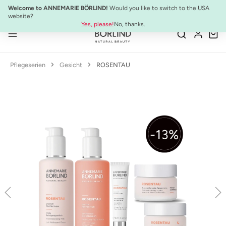
10% Preisvorteil:
Anti-Aging Sommer-Set
Welcome to ANNEMARIE BÖRLIND!
Would you like to switch to the USA
Zum Hauptinhalt springen
website?
Yes, please!
No, thanks.
Pflegeserien
Gesicht
ROSENTAU
Bildergalerie überspringen