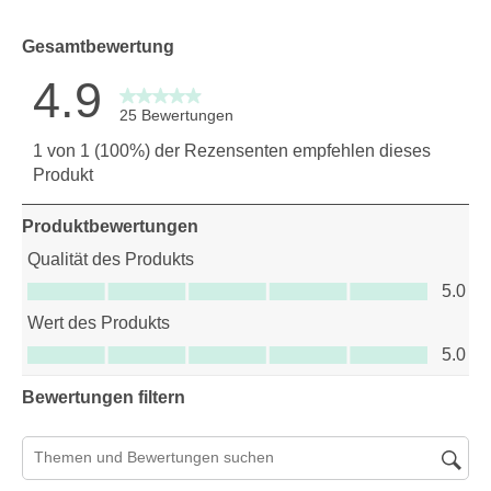
0 Bewertu
Gesamtbewertung
4.9
25 Bewertungen
1 von 1 (100%) der Rezensenten empfehlen dieses
Produkt
Produktbewertungen
Qualität des Produkts
Qualität des Produkts, 5.0 von 5
5.0
Wert des Produkts
Wert des Produkts, 5.0 von 5
5.0
Bewertungen filtern
Suchthemen und Bewertungen Suchregion