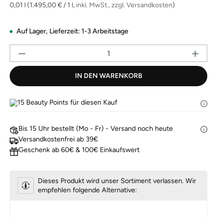
derselben
0,01 l
(1.495,00 € / 1 l,
inkl. MwSt., zzgl. Versandkosten
)
Seite.
Auf Lager,
Lieferzeit: 1-3 Arbeitstage
Pr
IN DEN WARENKORB
15
Beauty Points für diesen Kauf
Bis 15 Uhr bestellt (Mo - Fr) - Versand noch heute
Versandkostenfrei ab 39€
Geschenk ab 60€ & 100€ Einkaufswert
Dieses Produkt wird unser Sortiment verlassen. Wir
empfehlen folgende Alternative: