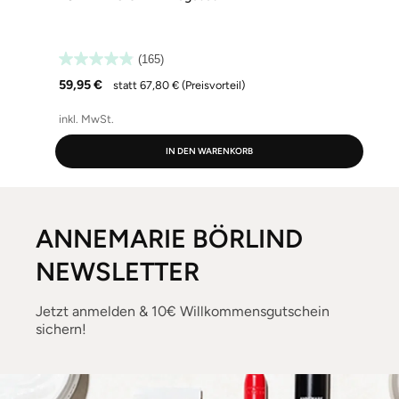
(165)
59,95 €
statt 67,80 €
(Preisvorteil)
(
inkl. MwSt.
i
IN DEN WARENKORB
ANNEMARIE BÖRLIND
NEWSLETTER
Jetzt anmelden & 10€ Willkommensgutschein
sichern!