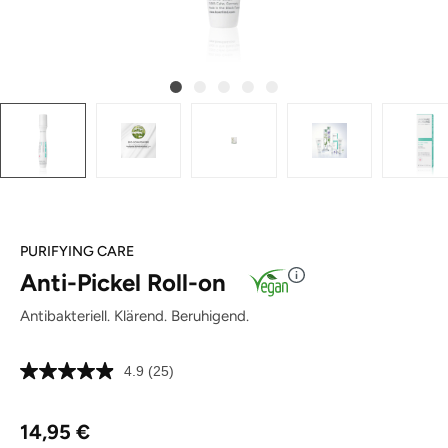
PURIFYING CARE
Anti-Pickel Roll-on
Antibakteriell. Klärend. Beruhigend.
4.9
(25)
25
Bewertungen
lesen.
Regulärer Preis:
Link
14,95 €
auf