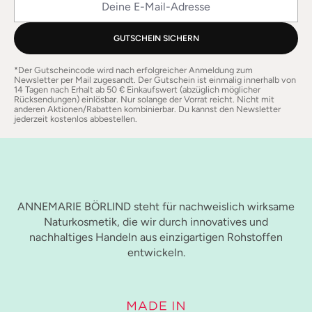
GUTSCHEIN SICHERN
*Der Gutscheincode wird nach erfolgreicher Anmeldung zum
Newsletter per Mail zugesandt. Der Gutschein ist einmalig innerhalb von
14 Tagen nach Erhalt ab 50 € Einkaufswert (abzüglich möglicher
Rücksendungen) einlösbar. Nur solange der Vorrat reicht. Nicht mit
anderen Aktionen/Rabatten kombinierbar. Du kannst den Newsletter
jederzeit kostenlos abbestellen.
ANNEMARIE BÖRLIND steht für nachweislich wirksame
Naturkosmetik, die wir durch innovatives und
nachhaltiges Handeln aus einzigartigen Rohstoffen
entwickeln.