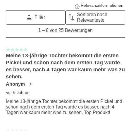
Relevanzinformationen
Zeig
Sortieren nach
Filter
Relevanteste
1
1
–
8 von 25
Bewertungen
to
8
von
5 von 5 Sternen.
25
Meine 13-jährige Tochter bekommt die ersten
Bewertungen.
Pickel und schon nach dem ersten Tag wurde
es besser, nach 4 Tagen war kaum mehr was zu
sehen.
Anonym
vor 6 Jahren
Meine 13-jährige Tochter bekommt die ersten Pickel und
schon nach dem ersten Tag wurde es besser, nach 4
Tagen war kaum mehr was zu sehen. Top Produkt!