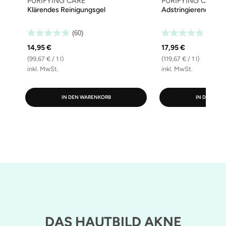
PURIFYING CARE
PURIFYING CARE
Klärendes Reinigungsgel
Adstringierendes Ge
(60)
(34)
14,95 €
17,95 €
(99,67 € / 1 l)
(119,67 € / 1 l)
inkl. MwSt.
inkl. MwSt.
IN DEN WARENKORB
IN DEN WA
DAS HAUTBILD AKNE