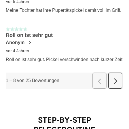
vor 5 Jahren
Meine Tochter hat ihre Pupertätspickel damit voll im Griff.
5 von 5 Sternen.
Roll on ist sehr gut
Anonym
vor 4 Jahren
Roll on ist sehr gut. Pickel verschwinden nach kurzer Zeit
1
–
8 von 25
Bewertungen
Weiter
Zurück
Bewert
Bewert
STEP-BY-STEP