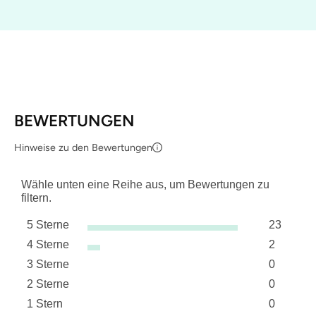
BEWERTUNGEN
Hinweise zu den Bewertungen
Wähle unten eine Reihe aus, um Bewertungen zu
filtern.
5 Sterne
23
Sterne
4 Sterne
2
23 Bewer
Sterne
3 Sterne
0
2 Bewert
Sterne
2 Sterne
0
0 Bewert
Sterne
1 Stern
0
0 Bewert
Sterne