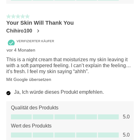
5 von 5 Sternen.
Your Skin Will Thank You
Chihiro100
VERIFIZIERTER KÄUFER
vor 4 Monaten
This is a night cream that moisturizes my skin leaving it
with a soft pampered feeling. I can’t explain the feeling…
it’s fresh. I feel my skin saying “ahhh”.
Mit Google übersetzen
Ja, Ich würde dieses Produkt empfehlen.
Qualität des Produkts
Qualität des Produkts, 5.0 von 5
5.0
Wert des Produkts
Wert des Produkts, 5.0 von 5
5.0