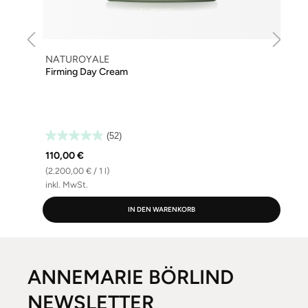
NATUROYALE
Firming Day Cream
(52)
110,00 €
(2.200,00 € / 1 l)
(
inkl. MwSt.
i
IN DEN WARENKORB
ANNEMARIE BÖRLIND
NEWSLETTER