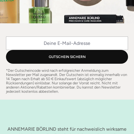
Deine E-Mail-Adresse
GUTSCHEIN SICHERN
*Der Gutscheincode wird nach erfolgreicher Anmeldung zum
Newsletter per Mail zugesandt. Der Gutschein ist einmalig innerhalb von
14 Tagen nach Erhalt ab 50 € Einkaufswert (abzüglich möglicher
Rücksendungen) einlösbar. Nur solange der Vorrat reicht. Nicht mit
anderen Aktionen/Rabatten kombinierbar. Du kannst den Newsletter
jederzeit kostenlos abbestellen.
ANNEMARIE BÖRLIND steht für nachweislich wirksame