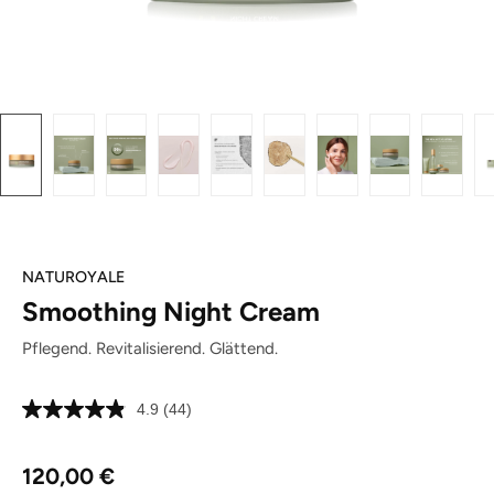
NATUROYALE
Smoothing Night Cream
Pflegend. Revitalisierend. Glättend.
4.9
(44)
44
Bewertungen
lesen.
Regulärer Preis:
Link
120,00 €
auf