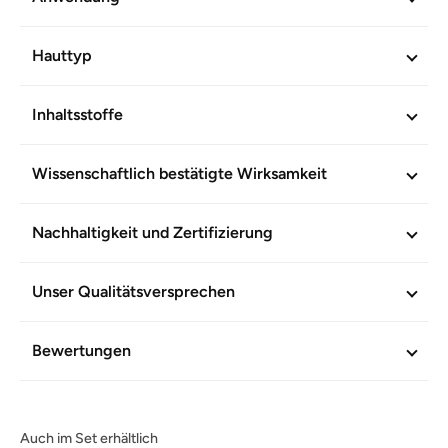
Verträglichkeit und Wirkung durch moderne analytische
Methoden wissenschaftlich bestätigt. Ohne
Mineralölderivate. Vegetarisch.
Hauttyp
WEITERE INFORMATIONEN
Inhaltsstoffe
Artikel-Nr.
603629
Wissenschaftlich bestätigte Wirksamkeit
Nachhaltigkeit und Zertifizierung
Unser Qualitätsversprechen
Bewertungen
Auch im Set erhältlich