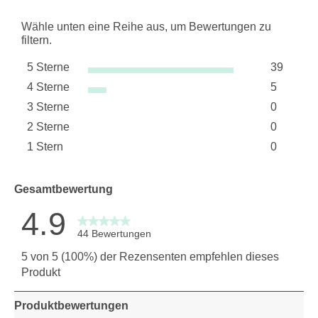
Wähle unten eine Reihe aus, um Bewertungen zu
filtern.
5 Sterne
39
Sterne
4 Sterne
5
39 Bewer
Sterne
3 Sterne
0
5 Bewert
Sterne
2 Sterne
0
0 Bewert
Sterne
1 Stern
0
0 Bewert
Sterne
0 Bewertu
Gesamtbewertung
4.9
44 Bewertungen
5 von 5 (100%) der Rezensenten empfehlen dieses
Produkt
Produktbewertungen