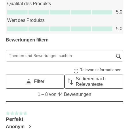
Qualität des Produkts
Qualität des Produkts, 5.0 von 5
5.0
Wert des Produkts
Wert des Produkts, 5.0 von 5
5.0
Bewertungen filtern
Suchthemen und Bewertungen Suchregion
Relevanzinformationen
Zeig
Sortieren nach
Filter
Relevanteste
1
1
–
8 von 44
Bewertungen
to
8
von
5 von 5 Sternen.
44
Perfekt
Bewertungen.
Anonym