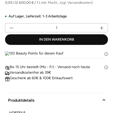
derselben
0,05 l
(2.400,00 € / 1 l,
inkl. MwSt., zzgl. Versandkosten
)
Seite.
Auf Lager,
Lieferzeit: 1-3 Arbeitstage
Pr
IN DEN WARENKORB
120
Beauty Points für diesen Kauf
Bis 15 Uhr bestellt (Mo - Fr) - Versand noch heute
Versandkostenfrei ab 39€
Geschenk ab 60€ & 100€ Einkaufswert
Produktdetails
VORTEILE