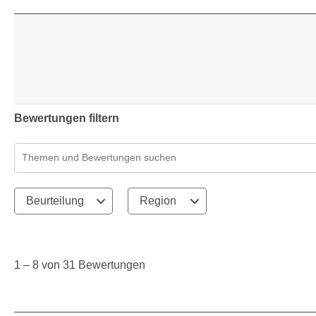
0 Bew
Bewertungen filtern
Suchthemen und Bewertungen Suchregion
Beurteilung
Region
1
to
8
1
–
8 von 31
Bewertungen
von
31
Bewertungen.