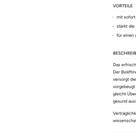
VORTEILE
mit sofor
stärkt die
für einen
BESCHREI
Das erfrisc
Der Biolift
versorgt di
vorgebeugt w
gleicht Übe
gesund auss
Verträglich
wissenschaf