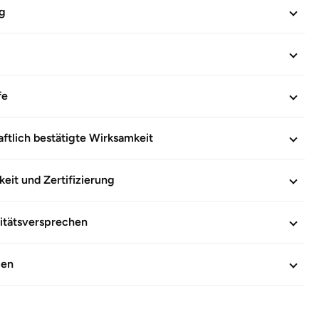
INFORMATIONEN
g
603626
fe
ftlich bestätigte Wirksamkeit
keit und Zertifizierung
itätsversprechen
gen