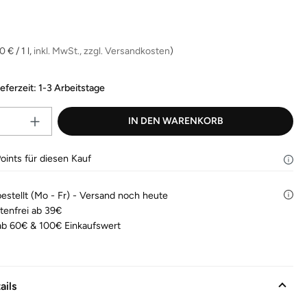
Bewertungen
lesen.
is:
Link
auf
derselben
 € / 1 l,
inkl. MwSt., zzgl. Versandkosten
)
Seite.
ieferzeit: 1-3 Arbeitstage
Produkt Anzahl: Gib den gewünscht
IN DEN WARENKORB
oints für diesen Kauf
bestellt (Mo - Fr) - Versand noch heute
tenfrei ab 39€
b 60€ & 100€ Einkaufswert
ails