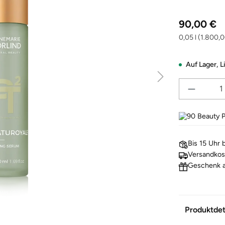
Regulärer Pre
90,00 €
0,05 l
(1.800,00
Auf Lager,
L
90
Beauty P
Bis 15 Uhr 
Versandkos
Geschenk a
Produktdet