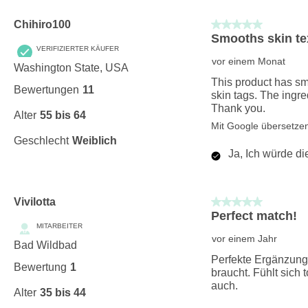
5 von 5 Sternen.
Chihiro100
Smooths skin te
VERIFIZIERTER KÄUFER
vor einem Monat
Washington State, USA
This product has sm
Bewertungen
11
skin tags. The ingre
Thank you.
Alter
55 bis 64
Mit Google übersetze
Geschlecht
Weiblich
Ja, Ich würde d
5 von 5 Sternen.
Vivilotta
Perfect match!
MITARBEITER
vor einem Jahr
Bad Wildbad
Perfekte Ergänzung 
Bewertung
1
braucht. Fühlt sich 
auch.
Alter
35 bis 44