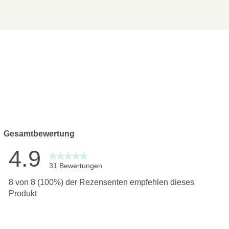
Gesamtbewertung
4.9
31 Bewertungen
wertungen mit 5 Sternen.
8 von 8 (100%) der Rezensenten empfehlen dieses
ertungen mit 4 Sternen.
Produkt
ertung mit 3 Sternen.
ertungen mit 2 Sternen.