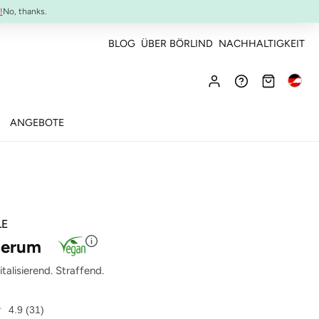
NEU:
ULTIMATE STRENGTH MASCARA
!
No, thanks.
BLOG
ÜBER BÖRLIND
NACHHALTIGKEIT
ANGEBOTE
LE
 Serum
talisierend. Straffend.
4.9
(31)
31