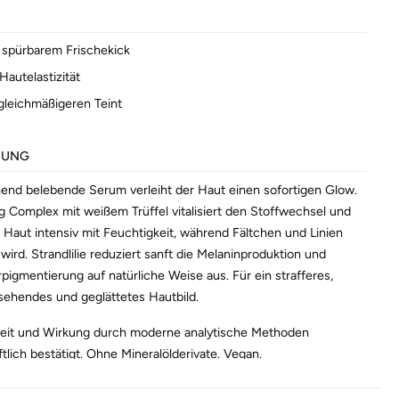
t spürbarem Frischekick
 Hautelastizität
 gleichmäßigeren Teint
BUNG
hend belebende Serum verleiht der Haut einen sofortigen Glow.
ing Complex mit weißem Trüffel vitalisiert den Stoffwechsel und
e Haut intensiv mit Feuchtigkeit, während Fältchen und Linien
ird. Strandlilie reduziert sanft die Melaninproduktion und
rpigmentierung auf natürliche Weise aus. Für ein strafferes,
ehendes und geglättetes Hautbild.
keit und Wirkung durch moderne analytische Methoden
tlich bestätigt. Ohne Mineralölderivate. Vegan.