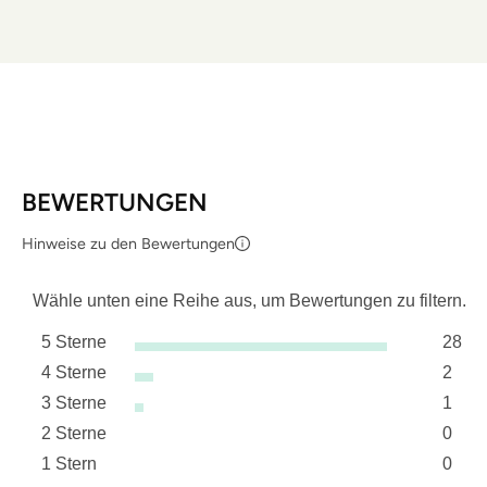
BEWERTUNGEN
Hinweise zu den Bewertungen
Wähle unten eine Reihe aus, um Bewertungen zu filtern.
5 Sterne
28
Sterne
4 Sterne
2
28 Be
Sterne
3 Sterne
1
2 Bew
Sterne
2 Sterne
0
1 Bew
Sterne
1 Stern
0
0 Bew
Sterne