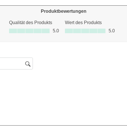
ertungen mit 1 Stern.
Produktbewertungen
Qualität des Produkts
Wert des Produkts
Qualität des Produkts, 5.0 von 5
Wert des Produkts, 5.0 von 5
5.0
5.0