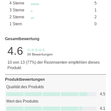
4 Sterne
5
26 Bewer
Sterne
3 Sterne
1
5 Bewert
Sterne
2 Sterne
2
1 Bewertu
Sterne
1 Stern
0
2 Bewert
Sterne
0 Bewertu
Gesamtbewertung
4.6
34 Bewertungen
10 von 13 (77%) der Rezensenten empfehlen dieses
Produkt
Produktbewertungen
Qualität des Produkts
Qualität des Produkts, 4.5 von 5
4.5
Wert des Produkts
Wert des Produkts, 4.1 von 5
4.1