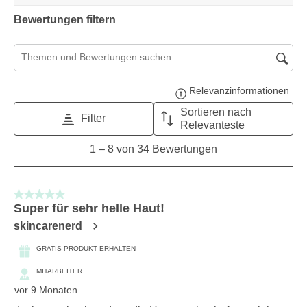
Bewertungen filtern
Suchthemen und Bewertungen Suchregion
Relevanzinformationen
Zeig
Sortieren nach
Filter
Relevanteste
1
1
–
8 von 34
Bewertungen
to
8
von
5 von 5 Sternen.
34
Super für sehr helle Haut!
Bewertungen.
skincarenerd
GRATIS-PRODUKT ERHALTEN
MITARBEITER
vor 9 Monaten