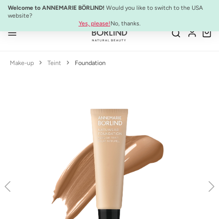
10% Preisvorteil:
Anti-Aging Sommer-Set
Welcome to ANNEMARIE BÖRLIND!
Would you like to switch to the USA
Zum Hauptinhalt springen
website?
Yes, please!
No, thanks.
Make-up
Teint
Foundation
Bildergalerie überspringen