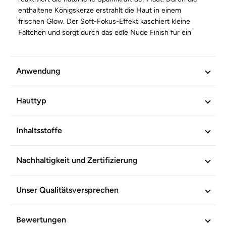
enthaltene Königskerze erstrahlt die Haut in einem
frischen Glow. Der Soft-Fokus-Effekt kaschiert kleine
Fältchen und sorgt durch das edle Nude Finish für ein
natürliches, ebenmäßiges Hautbild.
Mit natürlichen Inhaltsstoffen. Ohne Mineralölderivate und
Anwendung
Mikroplastik. Zertifiziert freundlich zum Hautmikrobiom.
Hauttyp
WEITERE INFORMATIONEN
Artikel-Nr.
603914
Inhaltsstoffe
Nachhaltigkeit und Zertifizierung
Unser Qualitätsversprechen
Bewertungen