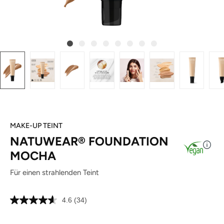
MAKE-UP TEINT
NATUWEAR® FOUNDATION
MOCHA
Für einen strahlenden Teint
4.6
(34)
34
Bewertungen
lesen.