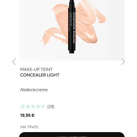
MAKE-UP TEINT
CONCEALER LIGHT
Abdeckcreme
(19)
19,95 €
inkl. MwSt.
i