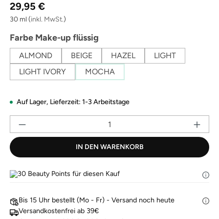
Regulärer Preis:
Link
29,95 €
auf
derselben
30 ml
(
inkl. MwSt.
)
Seite.
auswählen
Farbe Make-up flüssig
ALMOND
BEIGE
HAZEL
LIGHT
LIGHT IVORY
MOCHA
Auf Lager,
Lieferzeit: 1-3 Arbeitstage
Pr
IN DEN WARENKORB
30
Beauty Points für diesen Kauf
Bis 15 Uhr bestellt (Mo - Fr) - Versand noch heute
Versandkostenfrei ab 39€