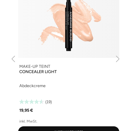
MAKE-UP TEINT
CONCEALER LIGHT
Abdeckcreme
(19)
19,95 €
inkl. MwSt.
i