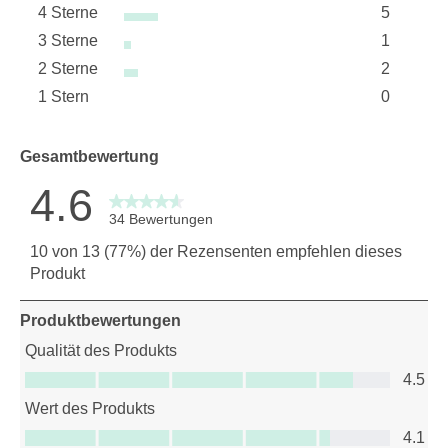
4 Sterne
5
26 Bewer
Sterne
3 Sterne
1
5 Bewert
Sterne
2 Sterne
2
1 Bewertu
Sterne
1 Stern
0
2 Bewert
Sterne
0 Bewertu
Gesamtbewertung
4.6
34 Bewertungen
10 von 13 (77%) der Rezensenten empfehlen dieses
Produkt
Produktbewertungen
Qualität des Produkts
Qualität des Produkts, 4.5 von 5
4.5
Wert des Produkts
Wert des Produkts, 4.1 von 5
4.1