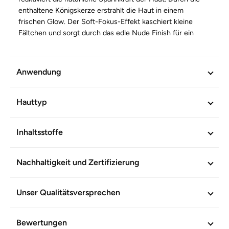
enthaltene Königskerze erstrahlt die Haut in einem
frischen Glow. Der Soft-Fokus-Effekt kaschiert kleine
Fältchen und sorgt durch das edle Nude Finish für ein
natürliches, ebenmäßiges Hautbild.
Mit natürlichen Inhaltsstoffen. Ohne Mineralölderivate und
Anwendung
Mikroplastik. Zertifiziert freundlich zum Hautmikrobiom.
Hauttyp
WEITERE INFORMATIONEN
Artikel-Nr.
603912
Inhaltsstoffe
Nachhaltigkeit und Zertifizierung
Unser Qualitätsversprechen
Bewertungen