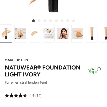
MAKE-UP TEINT
NATUWEAR® FOUNDATION
LIGHT IVORY
Für einen strahlenden Teint
4.6
(34)
34
Bewertungen
lesen.