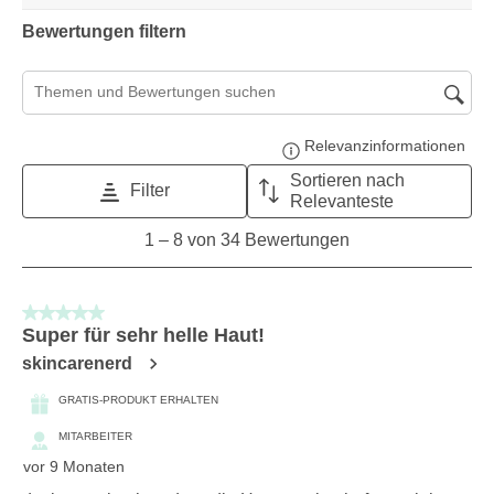
Bewertungen filtern
Suchthemen und Bewertungen Suchregion
Relevanzinformationen
Zeig
Sortieren nach
Filter
Relevanteste
1
1
–
8 von 34
Bewertungen
to
8
von
5 von 5 Sternen.
34
Super für sehr helle Haut!
Bewertungen.
skincarenerd
GRATIS-PRODUKT ERHALTEN
MITARBEITER
vor 9 Monaten