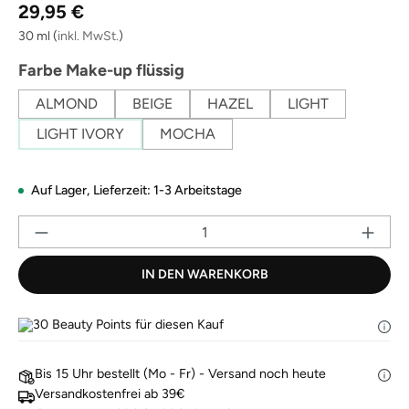
Regulärer Preis:
Link
29,95 €
auf
derselben
30 ml
(
inkl. MwSt.
)
Seite.
auswählen
Farbe Make-up flüssig
ALMOND
BEIGE
HAZEL
LIGHT
LIGHT IVORY
MOCHA
Auf Lager,
Lieferzeit: 1-3 Arbeitstage
Pr
IN DEN WARENKORB
30
Beauty Points für diesen Kauf
Bis 15 Uhr bestellt (Mo - Fr) - Versand noch heute
Versandkostenfrei ab 39€