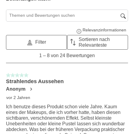
Suchthemen und Bewertungen Suchregion
Relevanzinformationen
Zeig
Sortieren nach
Filter
Relevanteste
1
1
–
8 von 24
Bewertungen
to
8
von
5 von 5 Sternen.
24
Strahlendes Aussehen
Bewertungen.
Anonym
vor 2 Jahren
Ich benutze dieses Produkt schon viele Jahre. Kaum
eines der Makeups, die ich vorher hatte, haben diesen
sichtbaren, verschönernden Effekt. Selbst kleinste
Unebenheiten oder kleine Pustel lassen sich wunderbar
abdecken. Was bei der früheren Verpackung praktischer