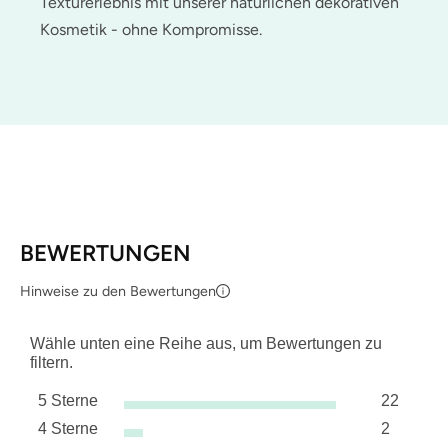
Texturerlebnis mit unserer natürlichen dekorativen
Kosmetik - ohne Kompromisse.
BEWERTUNGEN
Hinweise zu den Bewertungen
Wähle unten eine Reihe aus, um Bewertungen zu
filtern.
5 Sterne
22
Sterne
4 Sterne
2
22 Bewer
Sterne