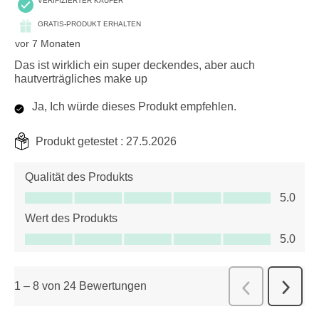
VERIFIZIERTER KÄUFER
GRATIS-PRODUKT ERHALTEN
vor 7 Monaten
Das ist wirklich ein super deckendes, aber auch
hautverträgliches make up
Ja, Ich würde dieses Produkt empfehlen.
Produkt getestet :
27.5.2026
Qualität des Produkts
Qualität des Produkts, 5.0 von 5
5.0
Wert des Produkts
Wert des Produkts, 5.0 von 5
5.0
1
–
8 von 24
Bewertungen
Weiter
Zurück
Bewert
Bewert