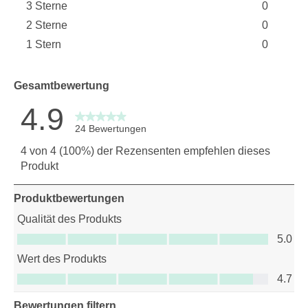
3 Sterne
0
2 Bewert
Sterne
2 Sterne
0
0 Bewert
Sterne
1 Stern
0
0 Bewert
Sterne
0 Bewertu
Gesamtbewertung
4.9
24 Bewertungen
4 von 4 (100%) der Rezensenten empfehlen dieses
Produkt
Produktbewertungen
Qualität des Produkts
Qualität des Produkts, 5.0 von 5
5.0
Wert des Produkts
Wert des Produkts, 4.7 von 5
4.7
Bewertungen filtern