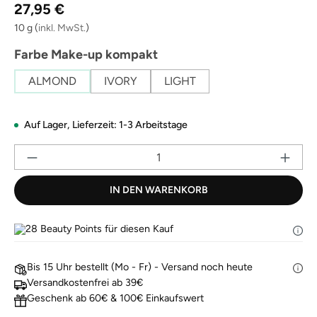
Regulärer Preis:
Link
27,95 €
auf
derselben
10 g
(
inkl. MwSt.
)
Seite.
auswählen
Farbe Make-up kompakt
ALMOND
IVORY
LIGHT
Auf Lager,
Lieferzeit: 1-3 Arbeitstage
Pr
IN DEN WARENKORB
28
Beauty Points für diesen Kauf
Bis 15 Uhr bestellt (Mo - Fr) - Versand noch heute
Versandkostenfrei ab 39€
Geschenk ab 60€ & 100€ Einkaufswert