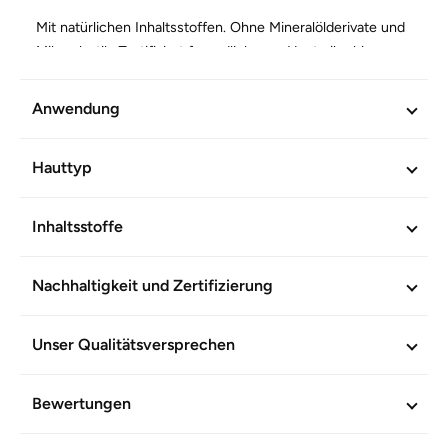
Mit natürlichen Inhaltsstoffen. Ohne Mineralölderivate und
Mikroplastik. Zertifiziert freundlich zum Hautmikrobiom.
Anwendung
WEITERE INFORMATIONEN
Artikel-Nr.
602522
Hauttyp
Inhaltsstoffe
Nachhaltigkeit und Zertifizierung
Unser Qualitätsversprechen
Bewertungen