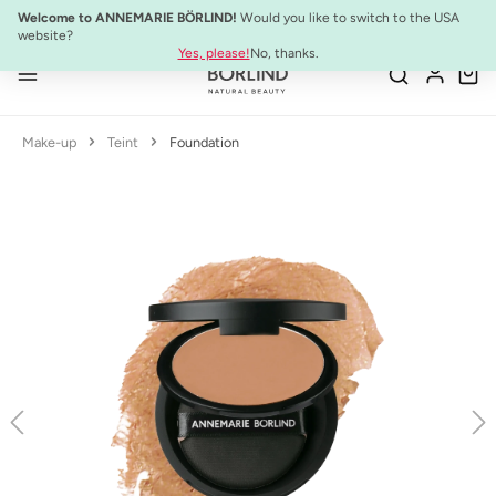
NEU:
ULTIMATE STRENGTH MASCARA
Welcome to ANNEMARIE BÖRLIND!
Would you like to switch to the USA
Zum Hauptinhalt springen
website?
Yes, please!
No, thanks.
Make-up
Teint
Foundation
Bildergalerie überspringen