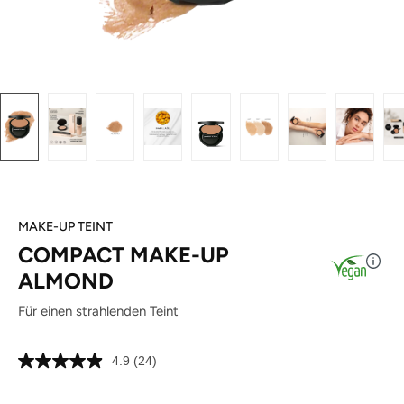
MAKE-UP TEINT
COMPACT MAKE-UP
ALMOND
Für einen strahlenden Teint
4.9
(24)
24
Bewertungen
lesen.