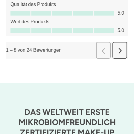
Qualität des Produkts
Qualität des Produkts, 5.0 von 5
5.0
Wert des Produkts
Wert des Produkts, 5.0 von 5
5.0
1
–
8 von 24
Bewertungen
Weiter
Zurück
Bewert
Bewert
DAS WELTWEIT ERSTE
MIKROBIOMFREUNDLICH
ZERTIFIZIERTE MAKE-UP