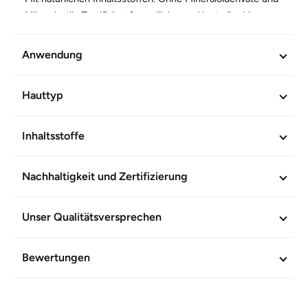
Mikroplastik. Zertifiziert freundlich zum Hautmikrobiom.
Anwendung
WEITERE INFORMATIONEN
Artikel-Nr.
602524
Hauttyp
Inhaltsstoffe
Nachhaltigkeit und Zertifizierung
Unser Qualitätsversprechen
Bewertungen