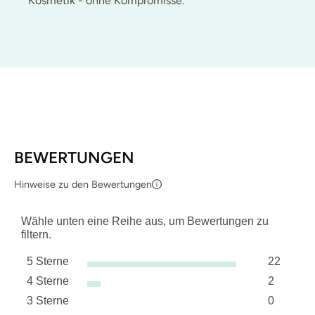
Kosmetik - ohne Kompromisse.
BEWERTUNGEN
Hinweise zu den Bewertungen
Wähle unten eine Reihe aus, um Bewertungen zu
filtern.
5 Sterne
22
Sterne
4 Sterne
2
22 Bewer
Sterne
3 Sterne
0
2 Bewert
Sterne