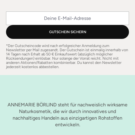
Deine E-Mail-Adresse
GUTSCHEIN SICHERN
*Der Gutscheincode wird nach erfolgreicher Anmeldung zum
Newsletter per Mail zugesandt. Der Gutschein ist einmalig innerhalb von
14 Tagen nach Erhalt ab 50 € Einkaufswert (abzüglich möglicher
Rücksendungen) einlösbar. Nur solange der Vorrat reicht. Nicht mit
anderen Aktionen/Rabatten kombinierbar. Du kannst den Newsletter
jederzeit kostenlos abbestellen.
ANNEMARIE BÖRLIND steht für nachweislich wirksame
Naturkosmetik, die wir durch innovatives und
nachhaltiges Handeln aus einzigartigen Rohstoffen
entwickeln.