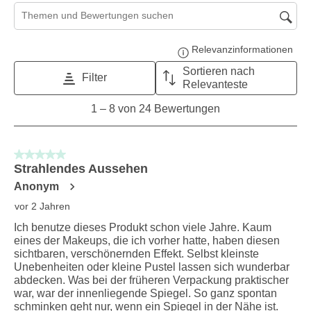
Suchthemen und Bewertungen Suchregion
Relevanzinformationen
Zeig
Sortieren nach
Filter
Relevanteste
1
1
–
8 von 24
Bewertungen
to
8
von
5 von 5 Sternen.
24
Strahlendes Aussehen
Bewertungen.
Anonym
vor 2 Jahren
Ich benutze dieses Produkt schon viele Jahre. Kaum
eines der Makeups, die ich vorher hatte, haben diesen
sichtbaren, verschönernden Effekt. Selbst kleinste
Unebenheiten oder kleine Pustel lassen sich wunderbar
abdecken. Was bei der früheren Verpackung praktischer
war, war der innenliegende Spiegel. So ganz spontan
schminken geht nur, wenn ein Spiegel in der Nähe ist.