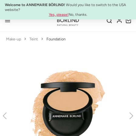
10% Preisvorteil:
Anti-Aging Sommer-Set
Welcome to ANNEMARIE BÖRLIND!
Would you like to switch to the USA
Zum Hauptinhalt springen
website?
Yes, please!
No, thanks.
Make-up
Teint
Foundation
Bildergalerie überspringen