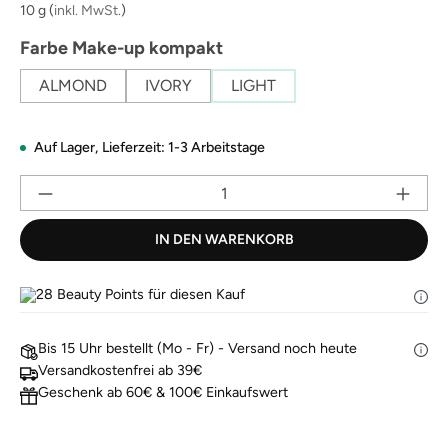
derselben
10 g
(
inkl. MwSt.
)
Seite.
auswählen
Farbe Make-up kompakt
ALMOND
IVORY
LIGHT
Auf Lager,
Lieferzeit: 1-3 Arbeitstage
Pr
IN DEN WARENKORB
28
Beauty Points für diesen Kauf
Bis 15 Uhr bestellt (Mo - Fr) - Versand noch heute
Versandkostenfrei ab 39€
Geschenk ab 60€ & 100€ Einkaufswert