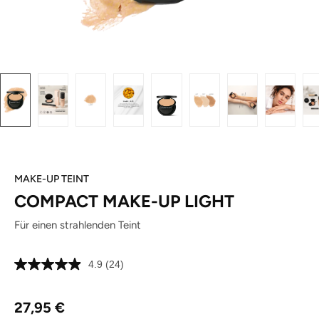
MAKE-UP TEINT
COMPACT MAKE-UP LIGHT
Für einen strahlenden Teint
4.9
(24)
24
Bewertungen
lesen.
Regulärer Preis:
Link
27,95 €
auf