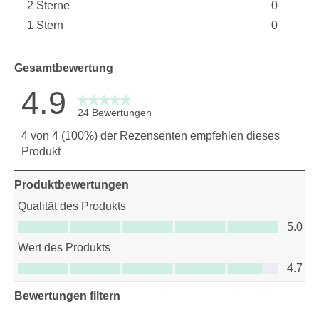
2 Sterne
0
0 Bewert
Sterne
1 Stern
0
0 Bewert
Sterne
0 Bewertu
Gesamtbewertung
4.9
24 Bewertungen
4 von 4 (100%) der Rezensenten empfehlen dieses
Produkt
Produktbewertungen
Qualität des Produkts
Qualität des Produkts, 5.0 von 5
5.0
Wert des Produkts
Wert des Produkts, 4.7 von 5
4.7
Bewertungen filtern