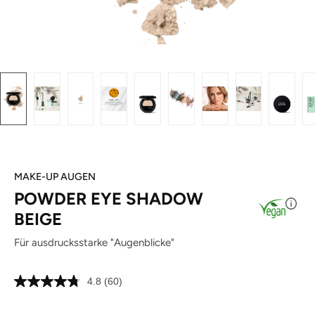
MAKE-UP AUGEN
POWDER EYE SHADOW
BEIGE
Für ausdrucksstarke "Augenblicke"
4.8
(60)
60
Bewertungen
lesen.