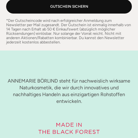
GUTSCHEIN SICHERN
*Der Gutscheincode wird nach erfolgreicher Anmeldung zum
Newsletter per Mail zugesandt. Der Gutschein ist einmalig innerhalb von
14 Tagen nach Erhalt ab 50 € Einkaufswert (abzüglich möglicher
Rücksendungen) einlösbar. Nur solange der Vorrat reicht. Nicht mit
anderen Aktionen/Rabatten kombinierbar. Du kannst den Newsletter
jederzeit kostenlos abbestellen.
ANNEMARIE BÖRLIND steht für nachweislich wirksame
Naturkosmetik, die wir durch innovatives und
nachhaltiges Handeln aus einzigartigen Rohstoffen
entwickeln.