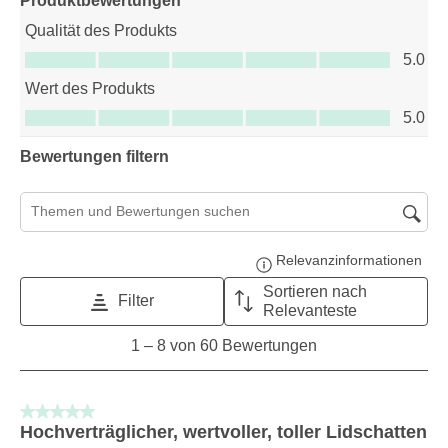
Produktbewertungen
Qualität des Produkts
Qualität des Produkts, 5.0 von 5
5.0
Wert des Produkts
Wert des Produkts, 5.0 von 5
5.0
Bewertungen filtern
Suchthemen und Bewertungen Suchregion
Relevanzinformationen
Zeig
Sortieren nach
Filter
Relevanteste
1
1
–
8 von 60
Bewertungen
to
8
von
5 von 5 Sternen.
60
Hochverträglicher, wertvoller, toller Lidschatten
Bewertungen.