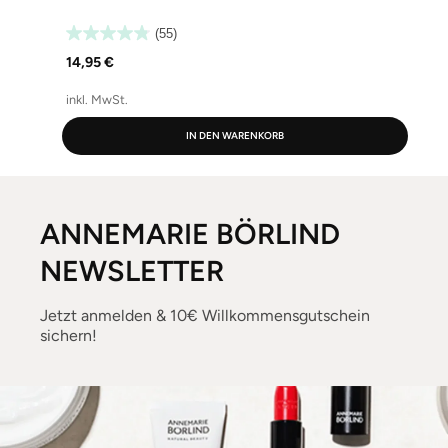
(55)
14,95 €
inkl. MwSt.
i
IN DEN WARENKORB
ANNEMARIE BÖRLIND
NEWSLETTER
Jetzt anmelden & 10€ Willkommensgutschein
sichern!