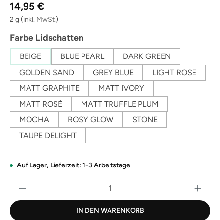
Regulärer Preis:
Link
14,95 €
auf
derselben
2 g
(
inkl. MwSt.
)
Seite.
auswählen
Farbe Lidschatten
BEIGE
BLUE PEARL
DARK GREEN
GOLDEN SAND
GREY BLUE
LIGHT ROSE
MATT GRAPHITE
MATT IVORY
MATT ROSÉ
MATT TRUFFLE PLUM
MOCHA
ROSY GLOW
STONE
TAUPE DELIGHT
Auf Lager,
Lieferzeit: 1-3 Arbeitstage
Pr
IN DEN WARENKORB