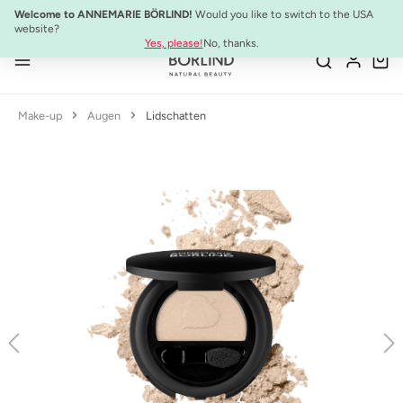
10% Preisvorteil:
Anti-Aging Sommer-Set
Welcome to ANNEMARIE BÖRLIND!
Would you like to switch to the USA
Zum Hauptinhalt springen
website?
Yes, please!
No, thanks.
Make-up
Augen
Lidschatten
Bildergalerie überspringen