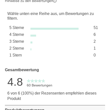
Hinweise zu den Bewertungen
Wähle unten eine Reihe aus, um Bewertungen zu
filtern.
5 Sterne
51
Sterne
4 Sterne
6
51 Bewer
Sterne
3 Sterne
2
6 Bewert
Sterne
2 Sterne
1
2 Bewert
Sterne
1 Stern
0
1 Bewertu
Sterne
0 Bewertu
Gesamtbewertung
4.8
60 Bewertungen
6 von 6 (100%) der Rezensenten empfehlen dieses
Produkt