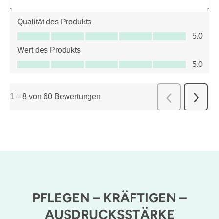
Qualität des Produkts
Qualität des Produkts, 5.0 von 5
5.0
Wert des Produkts
Wert des Produkts, 5.0 von 5
5.0
1
–
8 von 60
Bewertungen
Weiter
Zurück
Bewert
Bewert
PFLEGEN – KRÄFTIGEN –
AUSDRUCKSSTÄRKE