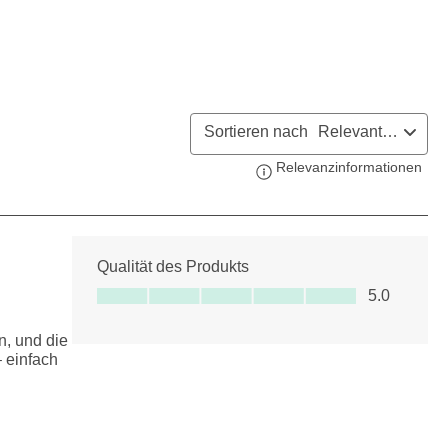
Sortieren nach
Relevanteste
Relevanzinformationen
Zeig
Qualität des Produkts
Qualität des Produkts, 5.0 von 5
5.0
n, und die
 einfach