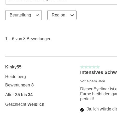
Suchthemen und Bewertungen Suchregion
Beurteilung
Region
1
to
6
1
–
6 von 8
Bewertungen
von
8
Bewertungen.
5 von 5 Sternen.
Kinky55
Intensives Schwa
Heidelberg
vor einem Jahr
Bewertungen
8
Dieser Eyeliner ist 
Farbe bleibt den ga
Alter
25 bis 34
perfekt!
Geschlecht
Weiblich
Ja, Ich würde d