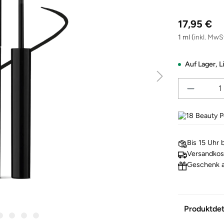
Regulärer Pre
17,95 €
1 ml
(
inkl. MwS
Auf Lager,
L
18
Beauty Po
Bis 15 Uhr 
Versandkos
Geschenk a
Produktdet