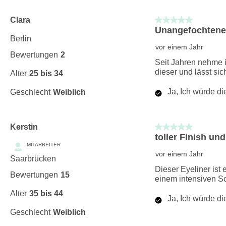
5 von 5 Sternen.
Clara
Unangefochten
Berlin
vor einem Jahr
Bewertungen
2
Seit Jahren nehme i
dieser und lässt sic
Alter
25 bis 34
Ja, Ich würde d
Geschlecht
Weiblich
5 von 5 Sternen.
Kerstin
toller Finish und
MITARBEITER
vor einem Jahr
Saarbrücken
Dieser Eyeliner ist 
Bewertungen
15
einem intensiven S
Alter
35 bis 44
Ja, Ich würde d
Geschlecht
Weiblich