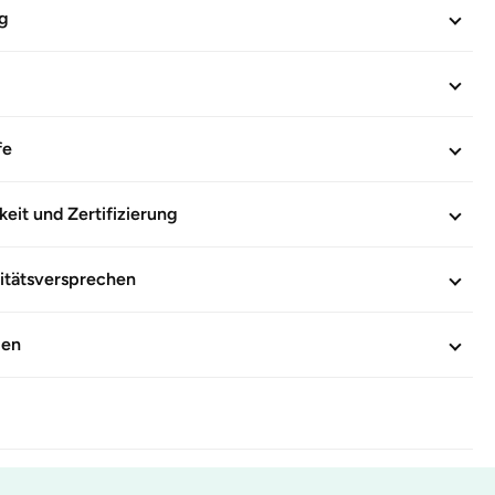
g
fe
keit und Zertifizierung
itätsversprechen
gen