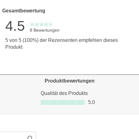
Gesamtbewertung
4.5
8 Bewertungen
ertungen mit 5 Sternen.
5 von 5 (100%) der Rezensenten empfehlen dieses
ertungen mit 4 Sternen.
Produkt
ertungen mit 3 Sternen.
ertungen mit 2 Sternen.
ertung mit 1 Stern.
Produktbewertungen
Qualität des Produkts
Qualität des Produkts, 5.0 von 5
5.0