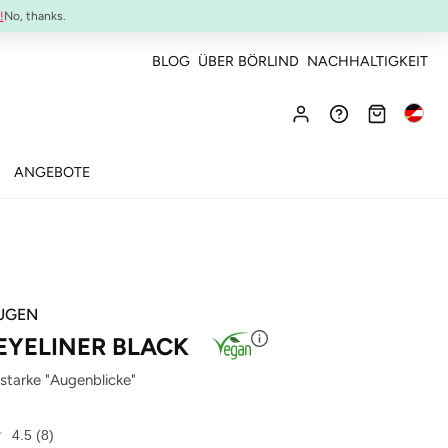
NEU:
ULTIMATE STRENGTH MASCARA
!
No, thanks.
BLOG
ÜBER BÖRLIND
NACHHALTIGKEIT
ANGEBOTE
UGEN
 EYELINER BLACK
starke "Augenblicke"
4.5
(8)
8