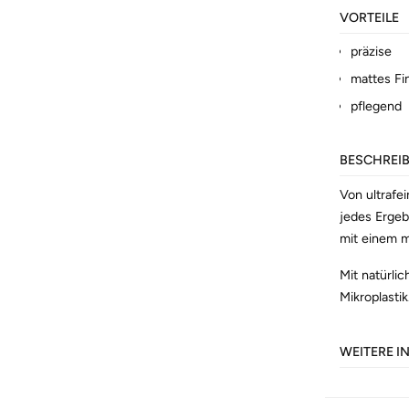
VORTEILE
präzise
mattes Fi
pflegend
BESCHREI
Von ultrafe
jedes Ergeb
mit einem m
Mit natürli
Mikroplastik
WEITERE 
Artikel-Nr.