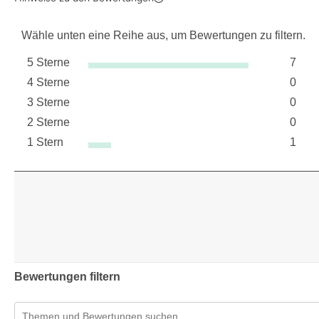
Wähle unten eine Reihe aus, um Bewertungen zu filtern.
5 Sterne
7
Sterne
4 Sterne
0
7 Bew
Sterne
3 Sterne
0
0 Bew
Sterne
2 Sterne
0
0 Bew
Sterne
1 Stern
1
0 Bew
Sterne
1 Bew
Bewertungen filtern