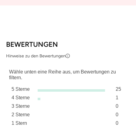
BEWERTUNGEN
Hinweise zu den Bewertungen
Wähle unten eine Reihe aus, um Bewertungen zu
filtern.
5 Sterne
25
Sterne
4 Sterne
1
25 Bewer
Sterne
3 Sterne
0
1 Bewertu
Sterne
2 Sterne
0
0 Bewert
Sterne
1 Stern
0
0 Bewert
Sterne
0 Bewertu