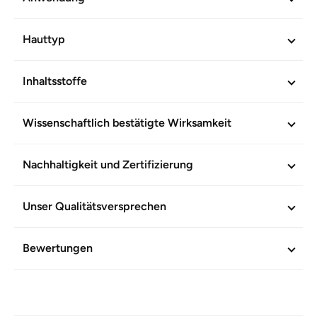
einen extra langeanhaltenden Frischekick
Hauttyp
Verträglichkeit und Wirkung durch moderne analytische
Methoden wissenschaftlich bestätigt. Ohne
Mineralölderivate. Vegan.
Inhaltsstoffe
WEITERE INFORMATIONEN
Wissenschaftlich bestätigte Wirksamkeit
Artikel-Nr.
883
Nachhaltigkeit und Zertifizierung
Unser Qualitätsversprechen
Bewertungen