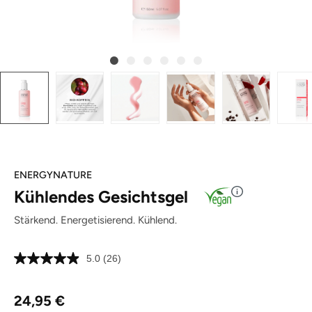
ENERGYNATURE
Kühlendes Gesichtsgel
Stärkend. Energetisierend. Kühlend.
5.0
(26)
26
Bewertungen
lesen.
Regulärer Preis:
Link
24,95 €
auf