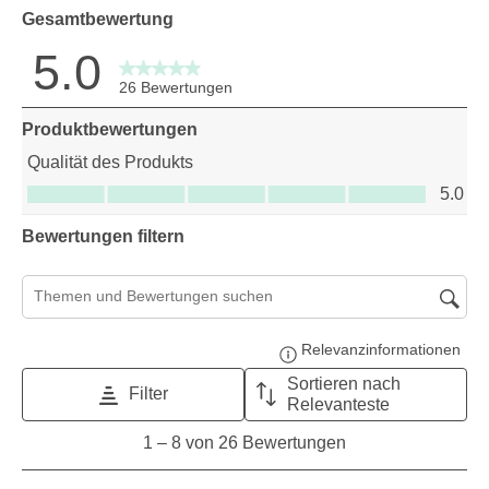
Gesamtbewertung
5.0
26 Bewertungen
Produktbewertungen
Qualität des Produkts
Qualität des Produkts, 5.0 von 5
5.0
Bewertungen filtern
Suchthemen und Bewertungen Suchregion
Relevanzinformationen
Zeig
Sortieren nach
Filter
Relevanteste
1
1
–
8 von 26
Bewertungen
to
8