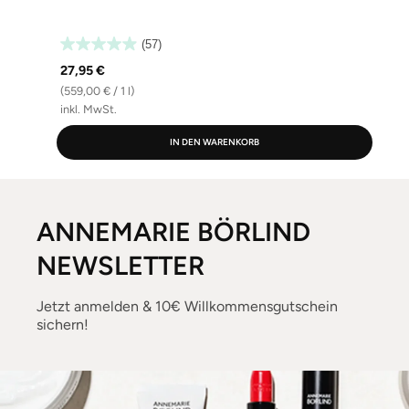
(57)
27,95 €
(559,00 € / 1 l)
inkl. MwSt.
i
IN DEN WARENKORB
ANNEMARIE BÖRLIND
NEWSLETTER
Jetzt anmelden & 10€ Willkommensgutschein
sichern!