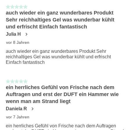
von
5 von 5 Sternen.
26
auch wieder ein ganz wunderbares Produkt
Bewertungen.
Sehr reichhaltiges Gel was wunderbar kühlt
und erfrischt Einfach fantastisch
Julia H
vor 8 Jahren
auch wieder ein ganz wunderbares Produkt Sehr
reichhaltiges Gel was wunderbar kühlt und erfrischt
Einfach fantastisch
5 von 5 Sternen.
ein herrliches Gefühl von Frische nach dem
Auftragen und erst der DUFT ein Hammer wie
wenn man am Strand liegt
Daniela R
vor 7 Jahren
ein herrliches Gefühl von Frische nach dem Auftragen