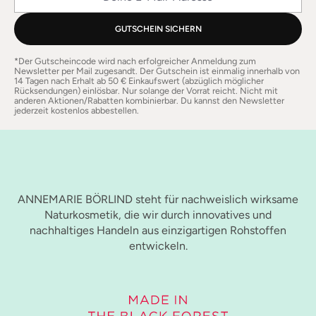
GUTSCHEIN SICHERN
*Der Gutscheincode wird nach erfolgreicher Anmeldung zum
Newsletter per Mail zugesandt. Der Gutschein ist einmalig innerhalb von
14 Tagen nach Erhalt ab 50 € Einkaufswert (abzüglich möglicher
Rücksendungen) einlösbar. Nur solange der Vorrat reicht. Nicht mit
anderen Aktionen/Rabatten kombinierbar. Du kannst den Newsletter
jederzeit kostenlos abbestellen.
ANNEMARIE BÖRLIND steht für nachweislich wirksame
Naturkosmetik, die wir durch innovatives und
nachhaltiges Handeln aus einzigartigen Rohstoffen
entwickeln.