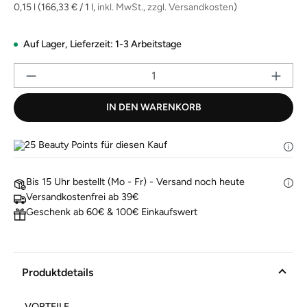
derselben
0,15 l
(166,33 € / 1 l,
inkl. MwSt., zzgl. Versandkosten
)
Seite.
Auf Lager,
Lieferzeit: 1-3 Arbeitstage
Pr
IN DEN WARENKORB
25
Beauty Points für diesen Kauf
Bis 15 Uhr bestellt (Mo - Fr) - Versand noch heute
Versandkostenfrei ab 39€
Geschenk ab 60€ & 100€ Einkaufswert
Produktdetails
VORTEILE