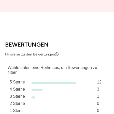
BEWERTUNGEN
Hinweise zu den Bewertungen
Wähle unten eine Reihe aus, um Bewertungen zu
filtern.
5 Sterne
12
Sterne
4 Sterne
3
12 Bewer
Sterne
3 Sterne
1
3 Bewert
Sterne
2 Sterne
0
1 Bewertu
Sterne
1 Stern
0
0 Bewert
Sterne