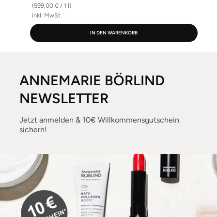
(599,00 € / 1 l)
inkl. MwSt.
i
IN DEN WARENKORB
ANNEMARIE BÖRLIND
NEWSLETTER
Jetzt anmelden & 10€ Willkommensgutschein
sichern!