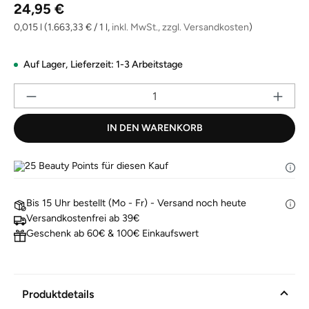
Regulärer Preis:
Link
24,95 €
auf
derselben
0,015 l
(1.663,33 € / 1 l,
inkl. MwSt., zzgl. Versandkosten
)
Seite.
Auf Lager,
Lieferzeit: 1-3 Arbeitstage
Pr
IN DEN WARENKORB
25
Beauty Points für diesen Kauf
Bis 15 Uhr bestellt (Mo - Fr) - Versand noch heute
Versandkostenfrei ab 39€
Geschenk ab 60€ & 100€ Einkaufswert
Produktdetails