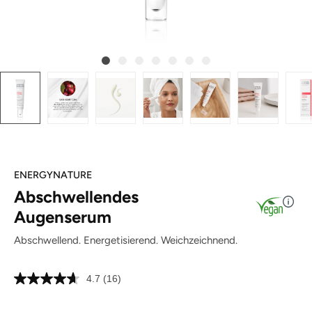
ENERGYNATURE
Abschwellendes
Augenserum
Abschwellend. Energetisierend. Weichzeichnend.
4.7
(16)
16
Bewertungen
lesen.