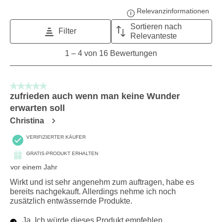
Relevanzinformationen
Zeig
Sortieren nach
Filter
Relevanteste
1
1
–
4 von 16
Bewertungen
to
4
von
5 von 5 Sternen.
16
zufrieden auch wenn man keine Wunder
Bewertungen.
erwarten soll
Christina
VERIFIZIERTER KÄUFER
GRATIS-PRODUKT ERHALTEN
vor einem Jahr
Wirkt und ist sehr angenehm zum auftragen, habe es
bereits nachgekauft. Allerdings nehme ich noch
zusätzlich entwässernde Produkte.
Ja, Ich würde dieses Produkt empfehlen.