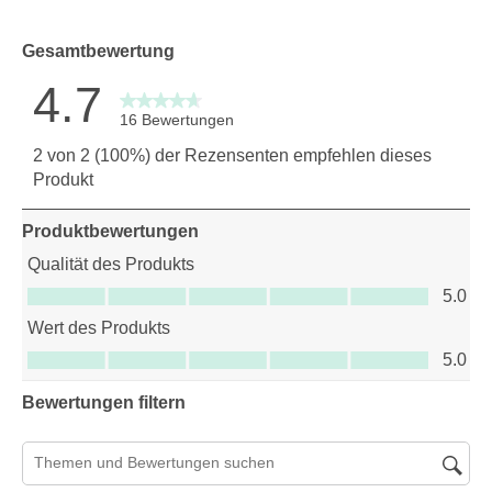
0 Bewertu
Gesamtbewertung
4.7
16 Bewertungen
2 von 2 (100%) der Rezensenten empfehlen dieses
Produkt
Produktbewertungen
Qualität des Produkts
Qualität des Produkts, 5.0 von 5
5.0
Wert des Produkts
Wert des Produkts, 5.0 von 5
5.0
Bewertungen filtern
Suchthemen und Bewertungen Suchregion