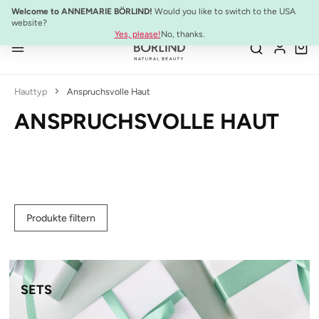
10% Preisvorteil:
Anti-Aging Sommer-Set
Welcome to ANNEMARIE BÖRLIND!
Would you like to switch to the USA
Zum Hauptinhalt springen
website?
Yes, please!
No, thanks.
Hauttyp
Anspruchsvolle Haut
ANSPRUCHSVOLLE HAUT
Produkte filtern
SETS