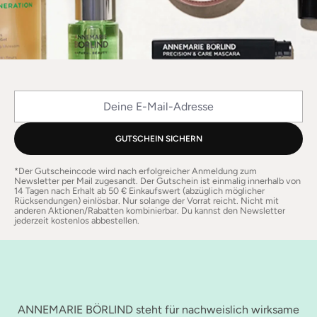
Deine E-Mail-Adresse
GUTSCHEIN SICHERN
*Der Gutscheincode wird nach erfolgreicher Anmeldung zum
Newsletter per Mail zugesandt. Der Gutschein ist einmalig innerhalb von
14 Tagen nach Erhalt ab 50 € Einkaufswert (abzüglich möglicher
Rücksendungen) einlösbar. Nur solange der Vorrat reicht. Nicht mit
anderen Aktionen/Rabatten kombinierbar. Du kannst den Newsletter
jederzeit kostenlos abbestellen.
ANNEMARIE BÖRLIND steht für nachweislich wirksame