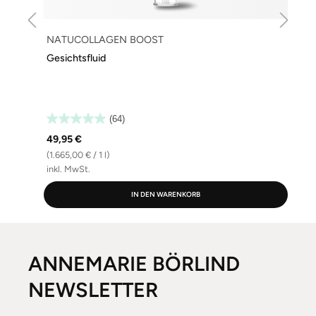
NATUCOLLAGEN BOOST
Gesichtsfluid
(64)
49,95 €
(1.665,00 € / 1 l)
(
inkl. MwSt.
i
IN DEN WARENKORB
ANNEMARIE BÖRLIND
NEWSLETTER