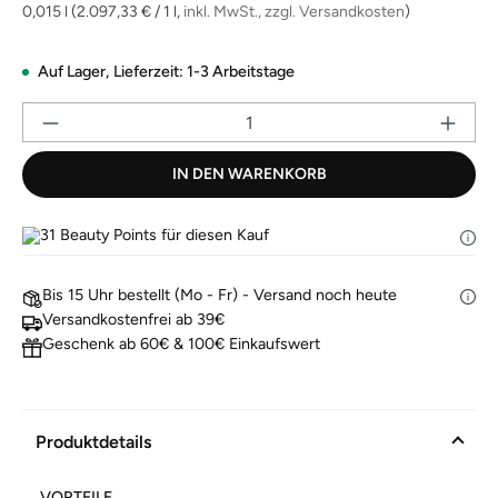
derselben
0,015 l
(2.097,33 € / 1 l,
inkl. MwSt., zzgl. Versandkosten
)
Seite.
Auf Lager,
Lieferzeit: 1-3 Arbeitstage
Pr
IN DEN WARENKORB
31
Beauty Points für diesen Kauf
Bis 15 Uhr bestellt (Mo - Fr) - Versand noch heute
Versandkostenfrei ab 39€
Geschenk ab 60€ & 100€ Einkaufswert
Produktdetails
VORTEILE