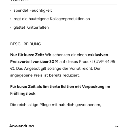
spendet Feuchtigkeit
regt die hauteigene Kollagenproduktion an
glättet Knitterfalten
BESCHREIBUNG
Nur für kurze Zeit:
Wir schenken dir einen
exklusiven
Preisvorteil von über 30 %
auf dieses Produkt (UVP 44,95
€). Das Angebot gilt solange der Vorrat reicht. Der
angegebene Preis ist bereits reduziert.
Für kurze Zeit als limitierte Edition mit Verpackung im
Frühlingslook
Die reichhaltige Pflege mit natürlich gewonnenem,
veganem Kollagen spendet und speichert Feuchtigkeit. Ein
Booster aus weißer Lupine regt die hauteigene
Kollagenproduktion an und glättet feine Linien. Für einen
Anwendung