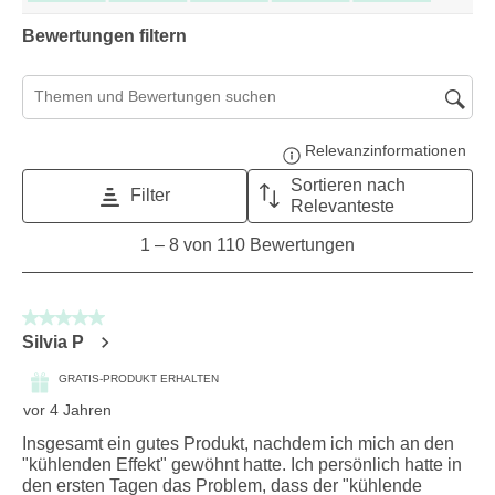
Bewertungen filtern
Suchthemen und Bewertungen Suchregion
Relevanzinformationen
Zeig
Sortieren nach
Filter
Relevanteste
1
1
–
8 von 110
Bewertungen
to
8
von
5 von 5 Sternen.
110
Silvia P
Bewertungen.
GRATIS-PRODUKT ERHALTEN
vor 4 Jahren
Insgesamt ein gutes Produkt, nachdem ich mich an den
"kühlenden Effekt" gewöhnt hatte. Ich persönlich hatte in
den ersten Tagen das Problem, dass der "kühlende