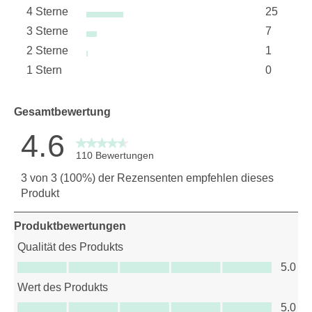
4 Sterne
25
77 Bewer
Sterne
3 Sterne
7
25 Bewer
Sterne
2 Sterne
1
7 Bewert
Sterne
1 Stern
0
1 Bewertu
Sterne
0 Bewertu
Gesamtbewertung
4.6
110 Bewertungen
3 von 3 (100%) der Rezensenten empfehlen dieses
Produkt
Produktbewertungen
Qualität des Produkts
Qualität des Produkts, 5.0 von 5
5.0
Wert des Produkts
Wert des Produkts, 5.0 von 5
5.0