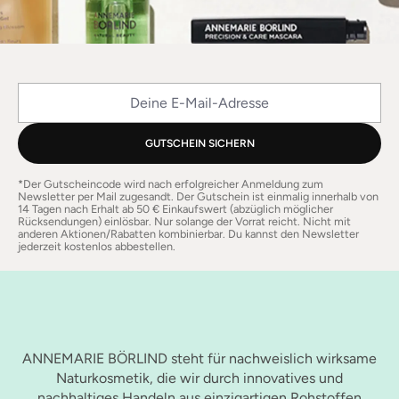
Deine E-Mail-Adresse
GUTSCHEIN SICHERN
*Der Gutscheincode wird nach erfolgreicher Anmeldung zum
Newsletter per Mail zugesandt. Der Gutschein ist einmalig innerhalb von
14 Tagen nach Erhalt ab 50 € Einkaufswert (abzüglich möglicher
Rücksendungen) einlösbar. Nur solange der Vorrat reicht. Nicht mit
anderen Aktionen/Rabatten kombinierbar. Du kannst den Newsletter
jederzeit kostenlos abbestellen.
ANNEMARIE BÖRLIND steht für nachweislich wirksame
Naturkosmetik, die wir durch innovatives und
nachhaltiges Handeln aus einzigartigen Rohstoffen