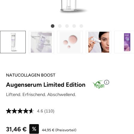
NATUCOLLAGEN BOOST
Augenserum Limited Edition
Liftend. Erfrischend. Abschwellend.
4.6
(110)
110
Bewertungen
lesen.
Verkaufspreis:
Link
31,46 €
%
44,95 €
(Preisvorteil)
auf