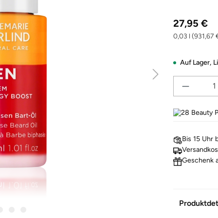
Regulärer Pre
27,95 €
0,03 l
(931,67 €
Auf Lager,
L
28
Beauty P
Bis 15 Uhr 
Versandkos
Geschenk a
Produktdet