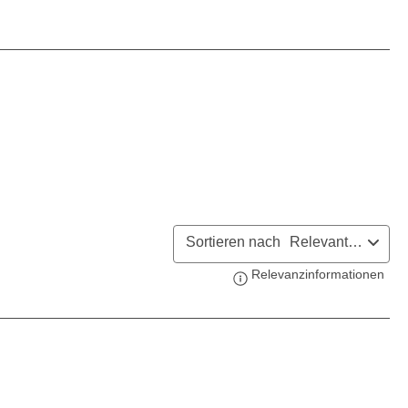
Sortieren nach
Relevanteste
Relevanzinformationen
Zeig