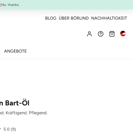
NEU:
ULTIMATE STRENGTH MASCARA
!
No, thanks.
BLOG
ÜBER BÖRLIND
NACHHALTIGKEIT
ANGEBOTE
n Bart-Öl
nd. Kräftigend. Pflegend.
5.0
(9)
9