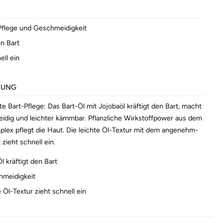
 Pflege und Geschmeidigkeit
en Bart
ell ein
BUNG
te Bart-Pflege: Das Bart-Öl mit Jojobaöl kräftigt den Bart, macht
idig und leichter kämmbar. Pflanzliche Wirkstoffpower aus dem
lex pflegt die Haut. Die leichte Öl-Textur mit dem angenehm-
zieht schnell ein.
l kräftigt den Bart
hmeidigkeit
e Öl-Textur zieht schnell ein
keit und Wirkung durch moderne analytische Methoden
tlich bestätigt. Ohne Mineralölderivate. Vegetarisch.