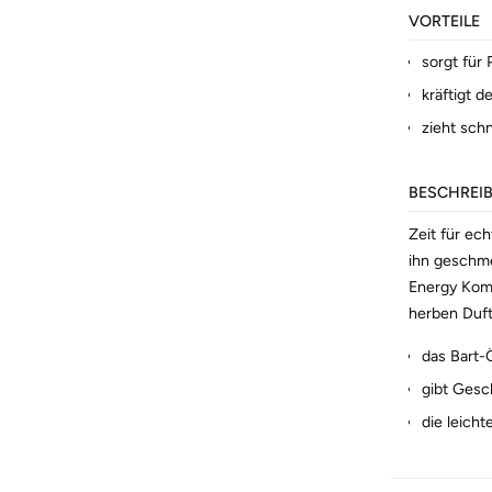
VORTEILE
sorgt für
kräftigt d
zieht schn
BESCHREI
Zeit für ech
ihn geschme
Energy Komp
herben Duft 
das Bart-Ö
gibt Gesc
die leicht
Verträglich
wissenschaf