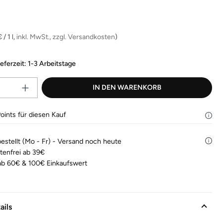
Bewertungen
lesen.
is:
Link
auf
derselben
 / 1 l,
inkl. MwSt., zzgl. Versandkosten
)
Seite.
ieferzeit: 1-3 Arbeitstage
Produkt Anzahl: Gib den gewünscht
IN DEN WARENKORB
oints für diesen Kauf
bestellt (Mo - Fr) - Versand noch heute
tenfrei ab 39€
b 60€ & 100€ Einkaufswert
ails