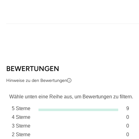
BEWERTUNGEN
Hinweise zu den Bewertungen
Wähle unten eine Reihe aus, um Bewertungen zu filtern.
5 Sterne
9
Sterne
4 Sterne
0
9 Bew
Sterne
3 Sterne
0
0 Bew
Sterne
2 Sterne
0
0 Bew
Sterne