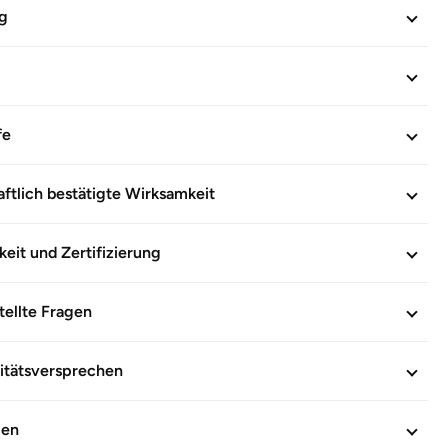
g
INFORMATIONEN
601659
fe
ftlich bestätigte Wirksamkeit
keit und Zertifizierung
tellte Fragen
itätsversprechen
gen