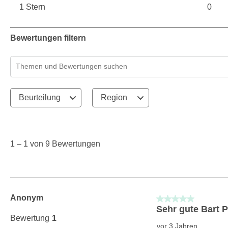
1 Stern
0
0 Bew
Sterne
0 Bew
Bewertungen filtern
Suchthemen und Bewertungen Suchregion
Beurteilung
Region
1
to
1
1
–
1 von 9
Bewertungen
von
9
Bewertungen.
Anonym
5 von 5 Sternen.
Sehr gute Bart P
Bewertung
1
vor 3 Jahren