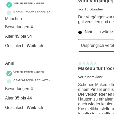
Wird Vorgängerp
VERIFIZIERTER KÄUFER
vor 13 Stunden
GRATIS-PRODUKT ERHALTEN
Der Vorgänger war um
München
gut verteilen und de
Bewertungen
4
Nein, Ich würde
Alter
45 bis 54
Ursprünglich veröf
Geschlecht
Weiblich
5 von 5 Sternen.
Anni
Makeup für troc
VERIFIZIERTER KÄUFER
vor einem Jahr
GRATIS-PRODUKT ERHALTEN
Schönes Makeup für t
Bewertungen
4
einem Pinsel und is
Die verschiedenen 
Alter
35 bis 44
Hautton zu erhalten
auch wieder kaufen
Geschlecht
Weiblich
Kosmetikherstellern,
Inhaltsstoffe, soll