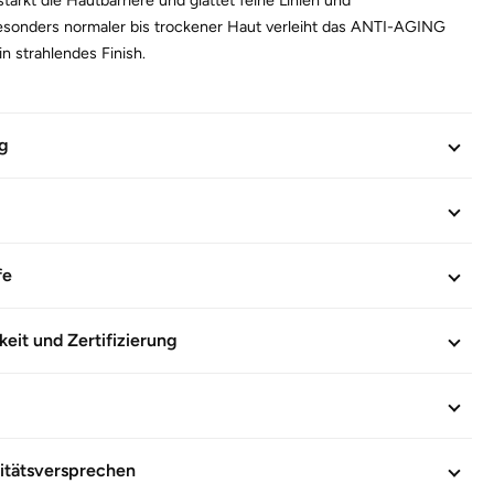
esonders normaler bis trockener Haut verleiht das ANTI-AGING
 strahlendes Finish.
hen Inhaltsstoffen. Ohne Mineralölderivate und Mikroplastik.
t freundlich zum Hautmikrobiom.
g
INFORMATIONEN
602502
fe
keit und Zertifizierung
itätsversprechen