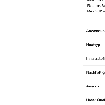
Fältchen. B
MAKE-UP ein
Mit natürlic
Zertifizier
Anwendun
WEITERE 
Hauttyp
Artikel-Nr.
Inhaltsstof
Nachhaltig
Awards
Unser Qual