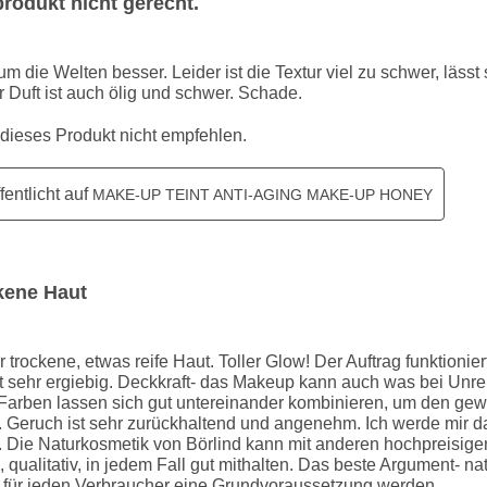
rodukt nicht gerecht.
 die Welten besser. Leider ist die Textur viel zu schwer, lässt 
r Duft ist auch ölig und schwer. Schade.
 dieses Produkt nicht empfehlen.
fentlicht auf
MAKE-UP TEINT ANTI-AGING MAKE-UP HONEY
kene Haut
rockene, etwas reife Haut. Toller Glow! Der Auftrag funktioniert
t sehr ergiebig. Deckkraft- das Makeup kann auch was bei Unre
Farben lassen sich gut untereinander kombinieren, um den ge
. Geruch ist sehr zurückhaltend und angenehm. Ich werde mir d
. Die Naturkosmetik von Börlind kann mit anderen hochpreisige
 qualitativ, in jedem Fall gut mithalten. Das beste Argument- na
ten für jeden Verbraucher eine Grundvoraussetzung werden.