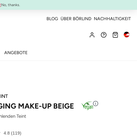
NEU:
ULTIMATE STRENGTH MASCARA
!
No, thanks.
BLOG
ÜBER BÖRLIND
NACHHALTIGKEIT
ANGEBOTE
INT
GING MAKE-UP BEIGE
ahlenden Teint
4.8
(119)
119