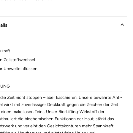
ails
kraft
en Zellstoffwechsel
or Umwelteinflüssen
BUNG
die Zeit nicht stoppen – aber kaschieren. Unsere bewährte Anti-
l wirkt mit zuverlässiger Deckkraft gegen die Zeichen der Zeit
 einen makellosen Teint. Unser Bio-Lifting-Wirkstoff der
stimuliert die biochemischen Funktionen der Haut, stärkt das
tzwerk und verleiht den Gesichtskonturen mehr Spannkraft.
tärkt die Hautbarriere und glättet feine Linien und