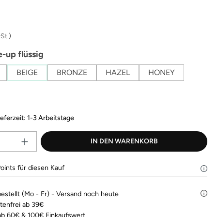
Bewertungen
lesen.
is:
Link
auf
derselben
St.
)
Seite.
auswählen
-up flüssig
BEIGE
BRONZE
HAZEL
HONEY
ieferzeit: 1-3 Arbeitstage
Produkt Anzahl: Gib den gewünscht
IN DEN WARENKORB
oints für diesen Kauf
bestellt (Mo - Fr) - Versand noch heute
tenfrei ab 39€
b 60€ & 100€ Einkaufswert