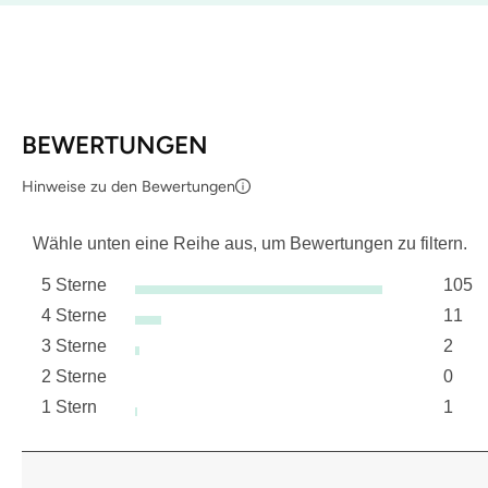
BEWERTUNGEN
Hinweise zu den Bewertungen
Wähle unten eine Reihe aus, um Bewertungen zu filtern.
5 Sterne
105
Sterne
4 Sterne
11
105 B
Sterne
3 Sterne
2
11 Be
Sterne
2 Sterne
0
2 Bew
Sterne
1 Stern
1
0 Bew
Sterne
1 Bew