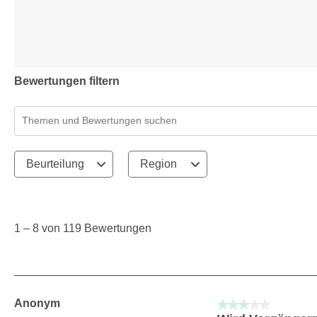
Bewertungen filtern
Suchthemen und Bewertungen Suchregion
Beurteilung
Region
1
to
8
1
–
8 von 119
Bewertungen
von
119
Bewertungen.
Anonym
3 von 5 Sternen.