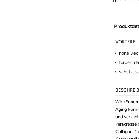
Produktdet
VORTEILE
hohe Deck
fördert d
schützt v
BESCHREI
Wir können 
Aging Forme
und verleiht
Parakresse 
Collagen-Ne
Kamelienöl s