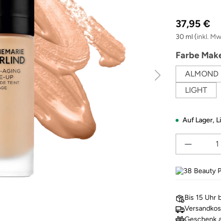
Regulärer Pre
37,95 €
30 ml
(
inkl. Mw
Farbe Make
ALMOND
LIGHT
Auf Lager,
L
38
Beauty P
Bis 15 Uhr 
Versandkos
Geschenk a