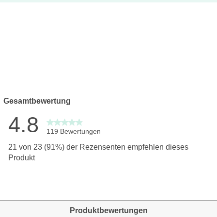
Gesamtbewertung
4.8
119 Bewertungen
ewertungen mit 5 Sternen.
21 von 23 (91%) der Rezensenten empfehlen dieses
wertungen mit 4 Sternen.
Produkt
ertungen mit 3 Sternen.
ertungen mit 2 Sternen.
ertung mit 1 Stern.
Produktbewertungen