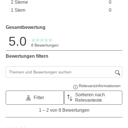
2 Sterne
0
0 Bewert
Sterne
1 Stern
0
0 Bewert
Sterne
0 Bewertu
Gesamtbewertung
5.0
8 Bewertungen
Bewertungen filtern
Suchthemen und Bewertungen Suchregion
Relevanzinformationen
Zeig
Sortieren nach
Filter
Relevanteste
1
1
–
2 von 8
Bewertungen
to
2
von