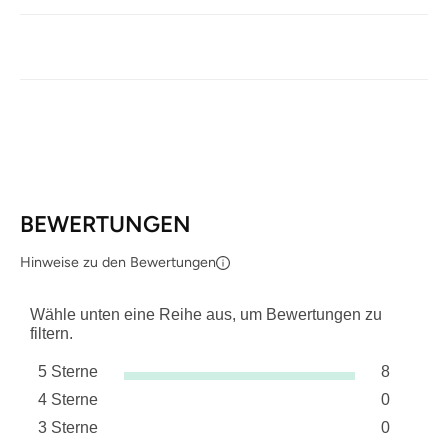
BEWERTUNGEN
Hinweise zu den Bewertungen
Wähle unten eine Reihe aus, um Bewertungen zu
filtern.
5 Sterne
8
Sterne
4 Sterne
0
8 Bewert
Sterne
3 Sterne
0
0 Bewert
Sterne