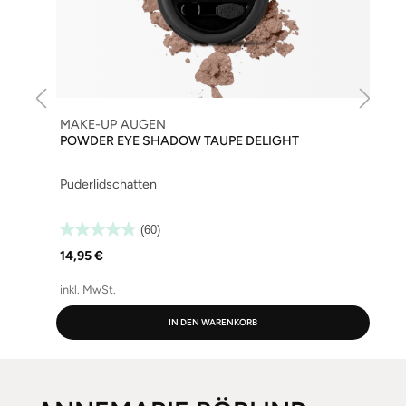
MAKE-UP AUGEN
POWDER EYE SHADOW TAUPE DELIGHT
Puderlidschatten
(60)
14,95 €
(
inkl. MwSt.
i
IN DEN WARENKORB