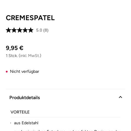
CREMESPATEL
5.0
(8)
8
Bewertungen
lesen.
Regulärer Preis:
Link
9,95 €
auf
derselben
1 Stck.
(
inkl. MwSt.
)
Seite.
Nicht verfügbar
Produktdetails
VORTEILE
aus Edelstahl