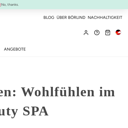
NEU:
ULTIMATE STRENGTH MASCARA
!
No, thanks.
BLOG
ÜBER BÖRLIND
NACHHALTIGKEIT
ANGEBOTE
sen: Wohlfühlen im
uty SPA