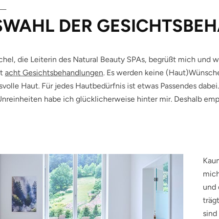
SWAHL DER GESICHTSBE
hel, die Leiterin des Natural Beauty SPAs, begrüßt mich und w
mt
acht Gesichtsbehandlungen
. Es werden keine (Haut)Wünsche 
volle Haut. Für jedes Hautbedürfnis ist etwas Passendes dabei
Unreinheiten habe ich glücklicherweise hinter mir. Deshalb em
Kaum
mich
und 
träg
sind