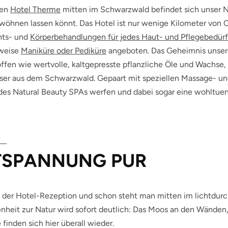
nen
Hotel Therme
mitten im Schwarzwald befindet sich unser N
öhnen lassen könnt. Das Hotel ist nur wenige Kilometer von C
hts- und
Körperbehandlungen für jedes Haut- und Pflegebedürf
sweise
Maniküre oder Pediküre
angeboten. Das Geheimnis unsere
offen wie wertvolle, kaltgepresste pflanzliche Öle und Wachse,
er aus dem Schwarzwald. Gepaart mit speziellen Massage- und 
 des Natural Beauty SPAs werfen und dabei sogar eine wohltu
TSPANNUNG PUR
 der Hotel-Rezeption und schon steht man mitten im lichtdurc
heit zur Natur wird sofort deutlich: Das Moos an den Wänden, 
finden sich hier überall wieder.