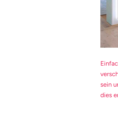
Einfa
versch
sein u
dies e