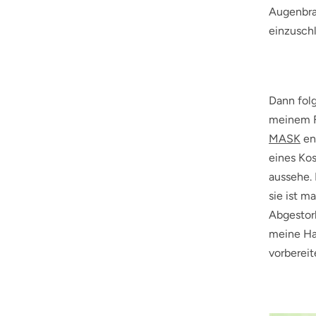
Augenbra
einzusch
Dann folg
meinem Fa
MASK
ent
eines Kos
aussehe. 
sie ist m
Abgestor
meine Hau
vorbereit