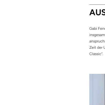
AU
Gabi Fenc
insgesa
anspruchs
Zeit der 
Classic“.