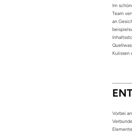
Im schö
Team verw
an Gesic
beispiel
Inhaltsst
Quellwass
Kulissen
EN
Vorbei an
Verbunden
Elemente 