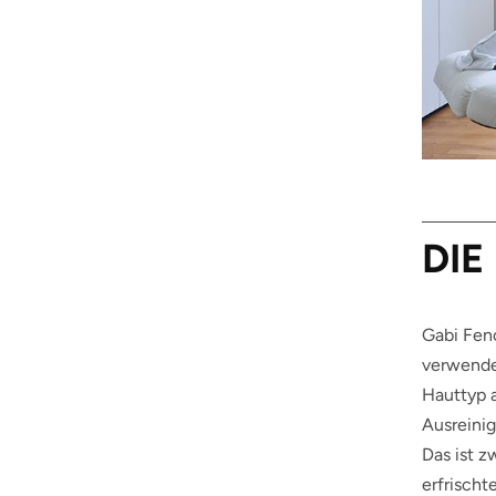
DIE
Gabi Fenc
verwende
Hauttyp a
Ausreinig
Das ist 
erfrischt