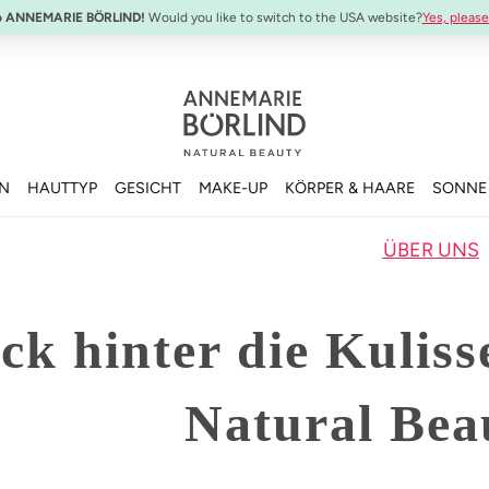
o ANNEMARIE BÖRLIND!
Would you like to switch to the USA website?
Yes, please
EN
HAUTTYP
GESICHT
MAKE-UP
KÖRPER & HAARE
SONNE
ÜBER UNS
ick hinter die Kulis
Natural Bea