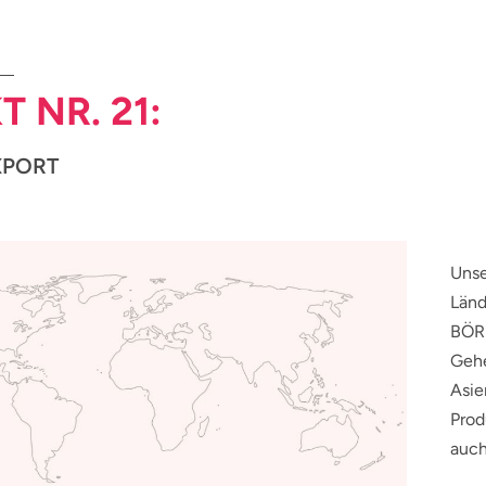
T NR. 21:
XPORT
Unse
Län
BÖRL
Gehe
Asie
Prod
auch