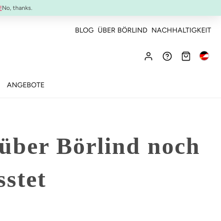
NEU:
ULTIMATE STRENGTH MASCARA
!
No, thanks.
BLOG
ÜBER BÖRLIND
NACHHALTIGKEIT
ANGEBOTE
r über Börlind noch
sstet