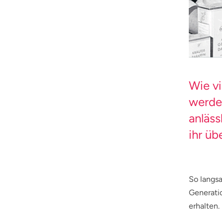
Wie vi
werde
anläss
ihr üb
So langsa
Generatio
erhalten.