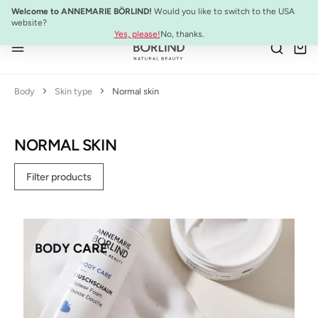
NEW:
ULTIMATE STRENGTH MASCARA
Welcome to ANNEMARIE BÖRLIND!
Would you like to switch to the USA
Skip to main content
website?
Yes, please!
No, thanks.
Body
Skin type
Normal skin
NORMAL SKIN
Filter products
BODY CARE