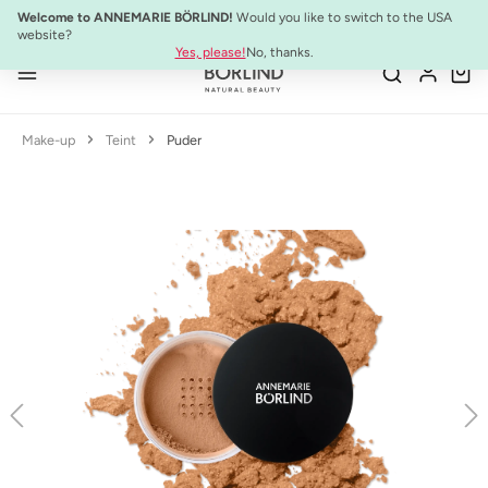
10% Preisvorteil:
Anti-Aging Sommer-Set
Welcome to ANNEMARIE BÖRLIND!
Would you like to switch to the USA
Zum Hauptinhalt springen
website?
Yes, please!
No, thanks.
Make-up
Teint
Puder
Bildergalerie überspringen