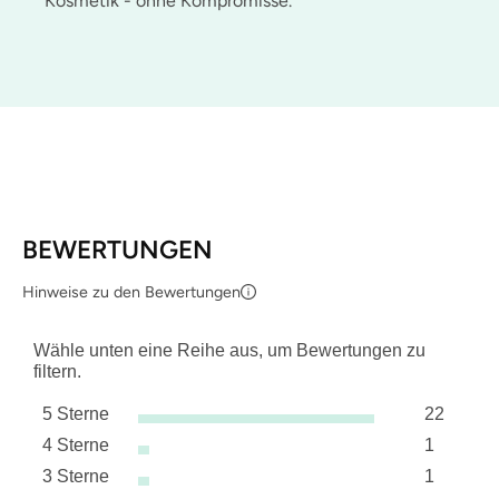
Kosmetik - ohne Kompromisse.
BEWERTUNGEN
Hinweise zu den Bewertungen
Wähle unten eine Reihe aus, um Bewertungen zu
filtern.
5 Sterne
22
Sterne
4 Sterne
1
22 Bewer
Sterne
3 Sterne
1
1 Bewertu
Sterne