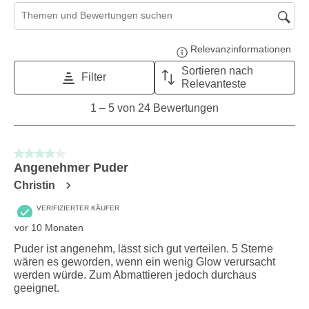
Suchthemen und Bewertungen Suchregion
Relevanzinformationen
Zeig
Sortieren nach
Filter
Relevanteste
1
1
–
5 von 24
Bewertungen
to
5
von
4 von 5 Sternen.
24
Angenehmer Puder
Bewertungen.
Christin
VERIFIZIERTER KÄUFER
vor 10 Monaten
Puder ist angenehm, lässt sich gut verteilen. 5 Sterne
wären es geworden, wenn ein wenig Glow verursacht
werden würde. Zum Abmattieren jedoch durchaus
geeignet.