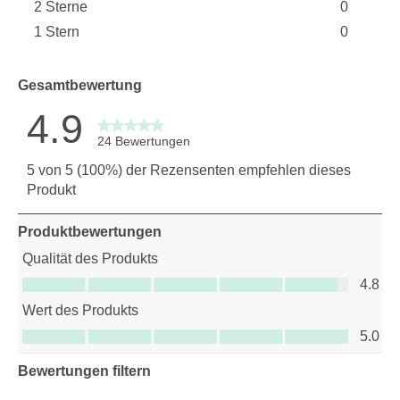
2 Sterne
0
1 Bewertu
Sterne
1 Stern
0
0 Bewert
Sterne
0 Bewertu
Gesamtbewertung
4.9
24 Bewertungen
5 von 5 (100%) der Rezensenten empfehlen dieses
Produkt
Produktbewertungen
Qualität des Produkts
Qualität des Produkts, 4.8 von 5
4.8
Wert des Produkts
Wert des Produkts, 5.0 von 5
5.0
Bewertungen filtern