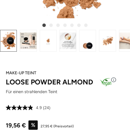
MAKE-UP TEINT
LOOSE POWDER ALMOND
Für einen strahlenden Teint
4.9
(24)
24
Bewertungen
lesen.
Verkaufspreis:
Link
19,56 €
%
27,95 €
(Preisvorteil)
auf