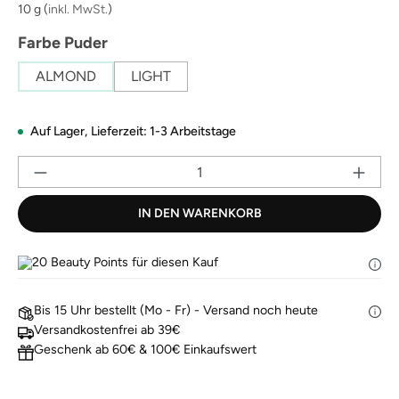
derselben
10 g
(
inkl. MwSt.
)
Seite.
auswählen
Farbe Puder
ALMOND
LIGHT
Auf Lager,
Lieferzeit: 1-3 Arbeitstage
Pr
IN DEN WARENKORB
20
Beauty Points für diesen Kauf
Bis 15 Uhr bestellt (Mo - Fr) - Versand noch heute
Versandkostenfrei ab 39€
Geschenk ab 60€ & 100€ Einkaufswert