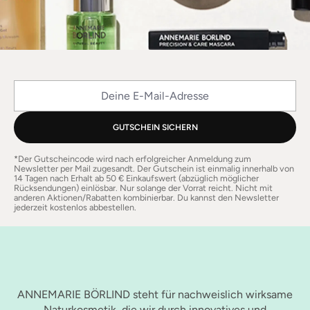
Deine E-Mail-Adresse
GUTSCHEIN SICHERN
*Der Gutscheincode wird nach erfolgreicher Anmeldung zum
Newsletter per Mail zugesandt. Der Gutschein ist einmalig innerhalb von
14 Tagen nach Erhalt ab 50 € Einkaufswert (abzüglich möglicher
Rücksendungen) einlösbar. Nur solange der Vorrat reicht. Nicht mit
anderen Aktionen/Rabatten kombinierbar. Du kannst den Newsletter
jederzeit kostenlos abbestellen.
ANNEMARIE BÖRLIND steht für nachweislich wirksame
Naturkosmetik, die wir durch innovatives und